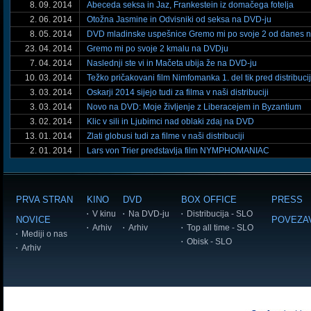
8. 09. 2014
Abeceda seksa in Jaz, Frankestein iz domačega fotelja
2. 06. 2014
Otožna Jasmine in Odvisniki od seksa na DVD-ju
8. 05. 2014
DVD mladinske uspešnice Gremo mi po svoje 2 od danes na
23. 04. 2014
Gremo mi po svoje 2 kmalu na DVDju
7. 04. 2014
Naslednji ste vi in Mačeta ubija že na DVD-ju
10. 03. 2014
Težko pričakovani film Nimfomanka 1. del tik pred distribuci
3. 03. 2014
Oskarji 2014 sijejo tudi za filma v naši distribuciji
3. 03. 2014
Novo na DVD: Moje življenje z Liberacejem in Byzantium
3. 02. 2014
Klic v sili in Ljubimci nad oblaki zdaj na DVD
13. 01. 2014
Zlati globusi tudi za filme v naši distribuciji
2. 01. 2014
Lars von Trier predstavlja film NYMPHOMANIAC
PRVA STRAN
KINO
DVD
BOX OFFICE
PRESS
V kinu
Na DVD-ju
Distribucija - SLO
NOVICE
POVEZA
Arhiv
Arhiv
Top all time - SLO
Mediji o nas
Obisk - SLO
Arhiv