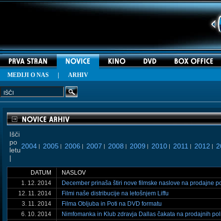
MEDIJI O NAS
|
ARHIV
Išči
po
2004
2005
2006
2007
2008
2009
2010
2011
2012
2
|
|
|
|
|
|
|
|
|
letu
|
DATUM
NASLOV
1. 12. 2014
December prinaša štiri nove filmske naslove na prodajne po
12. 11. 2014
Filmi naše distribucije na letošnjem Liffu
3. 11. 2014
Filma Obljuba in Poti na DVD formatu
6. 10. 2014
Nimfomanka in Klub zdravja Dallas čakata na prodajnih pol