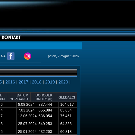
M NA
petek, 7 avgust 2026
5
|
2016
|
2017
|
2018
|
2019
|
2020
|