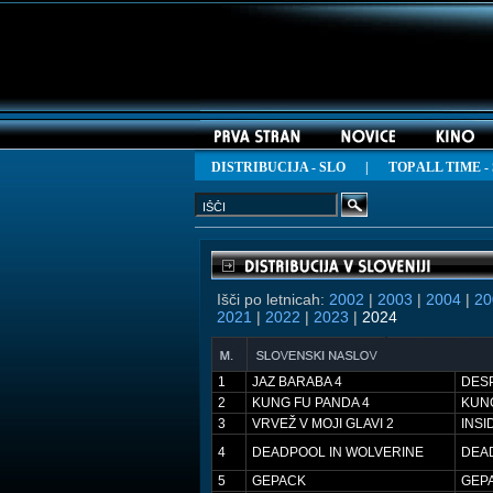
DISTRIBUCIJA - SLO
|
TOP ALL TIME -
Išči po letnicah:
2002
|
2003
|
2004
|
20
2021
|
2022
|
2023
|
2024