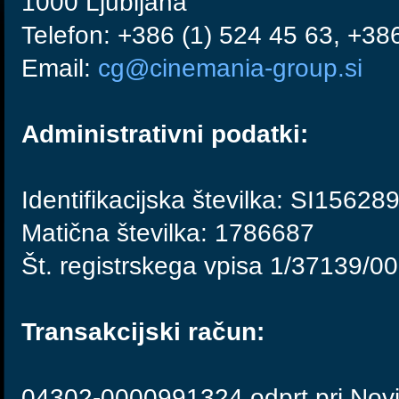
1000 Ljubljana
Telefon: +386 (1) 524 45 63, +38
Email:
cg@cinemania-group.si
Administrativni podatki:
Identifikacijska številka: SI15628
Matična številka: 1786687
Št. registrskega vpisa 1/37139/00
Transakcijski račun:
04302-0000991324 odprt pri Novi