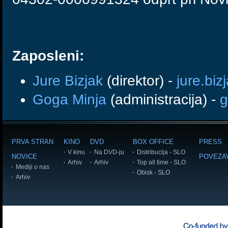
Zaposleni:
Jure Bizjak
(direktor) -
jure.bi
Goga Minja
(administracija) -
g
PRVA STRAN
KINO
DVD
BOX OFFICE
PRESS
V kinu
Na DVD-ju
Distribucija - SLO
NOVICE
POVEZA
Arhiv
Arhiv
Top all time - SLO
Mediji o nas
Obisk - SLO
Arhiv