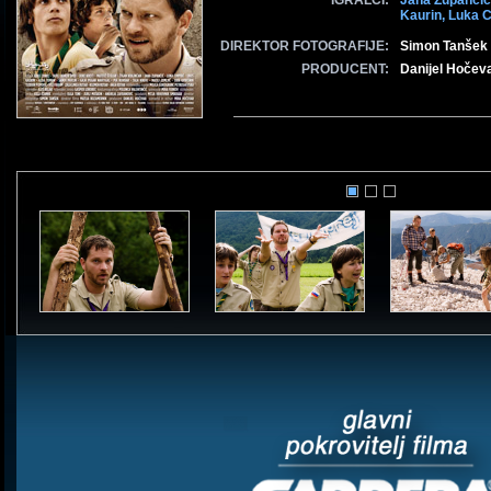
IGRALCI:
Jana Zupančič
Kaurin,
Luka C
DIREKTOR FOTOGRAFIJE:
Simon Tanšek
PRODUCENT:
Danijel Hočev