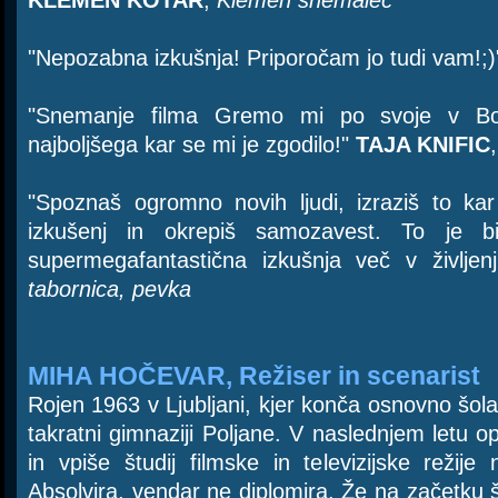
KLEMEN KOTAR
,
Klemen snemalec
"Nepozabna izkušnja! Priporočam jo tudi vam!;
"Snemanje filma Gremo mi po svoje v Bo
najboljšega kar se mi je zgodilo!"
TAJA KNIFIC
"Spoznaš ogromno novih ljudi, izraziš to kar
izkušenj in okrepiš samozavest. To je 
supermegafantastična izkušnja več v življen
tabornica, pevka
MIHA HOČEVAR, Režiser in scenarist
Rojen 1963 v Ljubljani, kjer konča osnovno šol
takratni gimnaziji Poljane. V naslednjem letu 
in vpiše študij filmske in televizijske režij
Absolvira, vendar ne diplomira. Že na začetku št