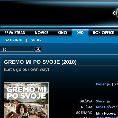
NA DVD-JU
|
ARHIV
GREMO MI PO SVOJE (
2010
)
(Let's go our own way)
komedija
| 92
DRŽAVA:
Slovenija
REŽIJA:
Miha Hočevar
SCENARIJ:
Miha Hočevar