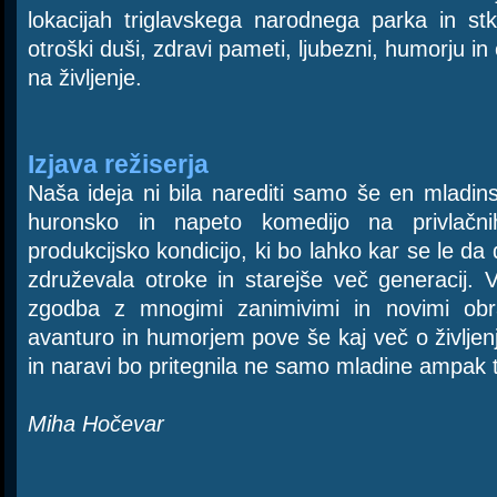
lokacijah triglavskega narodnega parka in stk
otroški duši, zdravi pameti, ljubezni, humorju i
na življenje.
Izjava režiserja
Naša ideja ni bila narediti samo še en mladins
huronsko in napeto komedijo na privlačni
produkcijsko kondicijo, ki bo lahko kar se le da 
združevala otroke in starejše več generacij.
zgodba z mnogimi zanimivimi in novimi obra
avanturo in humorjem pove še kaj več o življen
in naravi bo pritegnila ne samo mladine ampak t
Miha Hočevar