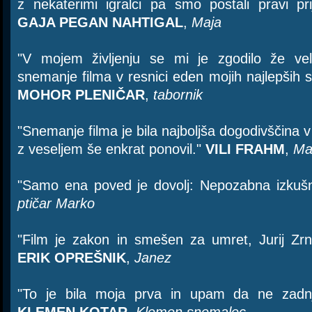
z nekaterimi igralci pa smo postali pravi pr
GAJA PEGAN NAHTIGAL
,
Maja
"V mojem življenju se mi je zgodilo že vel
snemanje filma v resnici eden mojih najlepših 
MOHOR PLENIČAR
,
tabornik
"Snemanje filma je bila najboljša dogodivščina v 
z veseljem še enkrat ponovil."
VILI FRAHM
,
Ma
"Samo ena poved je dovolj: Nepozabna izkuš
ptičar Marko
"Film je zakon in smešen za umret, Jurij Zr
ERIK OPREŠNIK
,
Janez
"To je bila moja prva in upam da ne zadnj