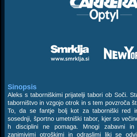
Sinopsis
Aleks s taborniškimi prijatelji tabori ob Soči. S
taborništvo in vzgojo otrok in s tem povzroča š
To, da se fantje bolj kot za taborniški red 
sosednji, športno umetniški tabor, kjer so več
h disciplini ne pomaga. Mnogi zabavni in
zanimivimi otroškimi in odraslimi liki se odvi