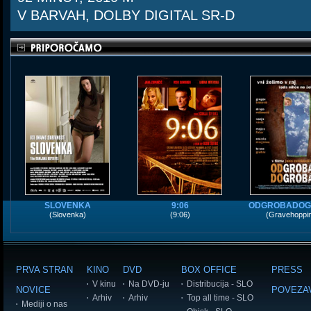
V BARVAH, DOLBY DIGITAL SR-D
SLOVENKA
9:06
ODGROBADOG
(Slovenka)
(9:06)
(Gravehoppi
PRVA STRAN
KINO
DVD
BOX OFFICE
PRESS
V kinu
Na DVD-ju
Distribucija - SLO
NOVICE
POVEZA
Arhiv
Arhiv
Top all time - SLO
Mediji o nas