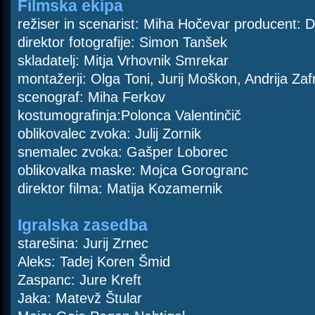
Filmska ekipa
režiser in scenarist: Miha Hočevar producent: D
direktor fotografije: Simon Tanšek
skladatelj: Mitja Vrhovnik Smrekar
montažerji: Olga Toni, Jurij Moškon, Andrija Zaf
scenograf: Miha Ferkov
kostumografinja:Polonca Valentinčič
oblikovalec zvoka: Julij Zornik
snemalec zvoka: Gašper Loborec
oblikovalka maske: Mojca Gorogranc
direktor filma: Matija Kozamernik
Igralska zasedba
starešina: Jurij Zrnec
Aleks: Tadej Koren Šmid
Zaspanc: Jure Kreft
Jaka: Matevž Štular