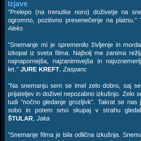
Izjave
"Prelepo (na trenutke noro) doživetje na sn
ogromno, pozitivno presenečenje na platnu."
Aleks
"Snemanje mi je spremenilo življenje in mord
izkopal iz sveta filma. Najbolj me zanima reži
najnapornejša, najzanimivejša in najvznemerlj
let."
JURE KREFT
,
Zaspanc
"Na snemanju sem se imel zelo dobro, saj se
prijateljev in doživel nepozabno izkušnjo. Zelo s
tudi "nočno gledanje grozljivk". Takrat se nas je
sobo in potem smo skupaj v strahu gledali
ŠTULAR
,
Jaka
"Snemanje filma je bila odlična izkušnja. Snema