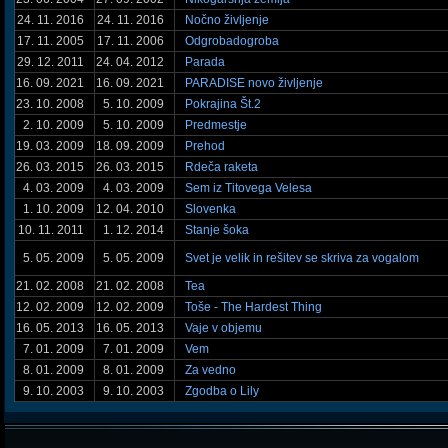
24. 11. 2016
24. 11. 2016
Nočno življenje
17. 11. 2005
17. 11. 2006
Odgrobadogroba
29. 12. 2011
24. 04. 2012
Parada
16. 09. 2021
16. 09. 2021
PARADISE novo življenje
23. 10. 2008
5. 10. 2009
Pokrajina Št.2
2. 10. 2009
5. 10. 2009
Predmestje
19. 03. 2009
18. 09. 2009
Prehod
26. 03. 2015
26. 03. 2015
Rdeča raketa
4. 03. 2009
4. 03. 2009
Sem iz Titovega Velesa
1. 10. 2009
12. 04. 2010
Slovenka
10. 11. 2011
1. 12. 2014
Stanje šoka
5. 05. 2009
5. 05. 2009
Svet je velik in rešitev se skriva za vogalom
21. 02. 2008
21. 02. 2008
Tea
12. 02. 2009
12. 02. 2009
Toše - The Hardest Thing
16. 05. 2013
16. 05. 2013
Vaje v objemu
7. 01. 2009
7. 01. 2009
Vem
8. 01. 2009
8. 01. 2009
Za vedno
9. 10. 2003
9. 10. 2003
Zgodba o Lily