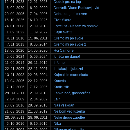
12. 01. 2023
12. 01. 2023
Dedek gre na jug
6. 02. 2020
6. 02. 2020
Dnevnik Diane Budisavljević
29. 09. 2005
7. 04. 2006
Dobro urejeni mrtveci
16. 10. 2025
16. 10. 2025
Elvis Škorc
24. 01. 2008
2. 09. 2013
Estrellita - Pesem za domov
1. 09. 2022
1. 09. 2022
Gajin svet 2
4. 11. 2010
15. 06. 2011
Gremo mi po svoje
7. 11. 2013
8. 05. 2014
Gremo mi po svoje 2
18. 06. 2020
14. 05. 2020
Hči Camorre
5. 09. 2024
5. 09. 2024
Igrišča ne damo!
11. 09. 2014
26. 11. 2015
Inferno
22. 11. 2007
22. 11. 2007
Instalacija ljubezni
13. 11. 2003
22. 06. 2004
Kajmak in marmelada
13. 04. 2006
22. 12. 2006
Karavla
7. 12. 2006
7. 12. 2006
Kratki stiki
29. 09. 2011
2. 09. 2013
Lahko noč, gospodična
2. 04. 2009
2. 04. 2009
Lajf
28. 09. 2016
28. 09. 2016
Naš vsakdan
21. 03. 2019
21. 03. 2019
Ne bom več luzerka
28. 09. 2011
28. 09. 2011
Neke druge zgodbe
6. 10. 2016
6. 10. 2016
Nika
23. 06. 2004
27. 09. 2002
Nikogaršnja zemlja