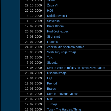
12. 11. 2009
Škatla
29. 10. 2009
Žaga VI
29. 10. 2009
9:06
8. 10. 2009
Noč čarovnic II
1. 10. 2009
Slovenka
17. 09. 2009
Brata Bloom
20. 08. 2009
Hudičevi jezdeci
6. 08. 2009
Strel smrti
23. 07. 2009
Ljubimki
24. 06. 2009
Zack in Miri snemata pornič
18. 06. 2009
Sveti Jurij ubija zmaja
21. 05. 2009
Tujci
7. 05. 2009
Slepota
5. 05. 2009
Svet je velik in rešitev se skriva za vogalom
23. 04. 2009
Usodna izdaja
2. 04. 2009
Lajf
19. 03. 2009
Prehod
12. 03. 2009
Bralec
4. 03. 2009
Sem iz Titovega Velesa
26. 02. 2009
Milk
19. 02. 2009
Turneja
12. 02. 2009
Toše - The Hardest Thing