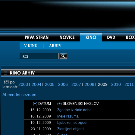
V KINU
|
ARHIV
Išči po
2003
2004
2005
2006
2007
2008
2009
2010
2011
|
|
|
|
|
|
|
|
letnicah:
Abecedni seznam
(+)
DATUM
(+)
SLOVENSKI NASLOV
16. 12. 2009
Zgodbe iz zlate dobe
10. 12. 2009
Meje razuma
10. 12. 2009
Ljubezen se zgodi
23. 11. 2009
Zlomljeni objemi