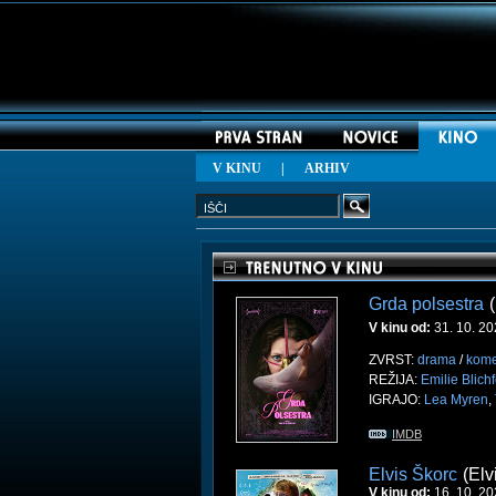
V KINU
|
ARHIV
Grda polsestra
V kinu od:
31. 10. 2
ZVRST:
drama
/
kome
REŽIJA:
Emilie Blichf
IGRAJO:
Lea Myren
,
IMDB
Elvis Škorc
(Elv
V kinu od:
16. 10. 2