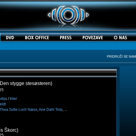
PRIDRUŽI SE NA
(Den stygge stesøsteren)
025
dija
/
triler
eldt
Thea Sofie Loch Næss
,
Ane Dahl Torp
, ...
is Škorc)
025