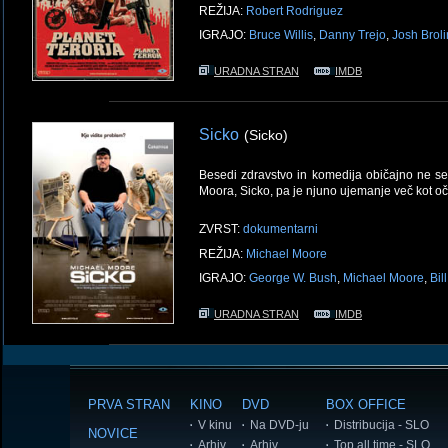
REŽIJA:
Robert Rodriguez
IGRAJO:
Bruce Willis
,
Danny Trejo
,
Josh Broli
URADNA STRAN
IMDB
Sicko
(Sicko)
Besedi zdravstvo in komedija običajno ne ses
Moora, Sicko, pa je njuno ujemanje več kot oč
ZVRST:
dokumentarni
REŽIJA:
Michael Moore
IGRAJO:
George W. Bush
,
Michael Moore
,
Bil
URADNA STRAN
IMDB
PRVA STRAN
KINO
DVD
BOX OFFICE
V kinu
Na DVD-ju
Distribucija - SLO
NOVICE
Arhiv
Arhiv
Top all time - SLO