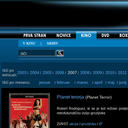
V KINU
|
ARHIV
Išči po
2003
2004
2005
2006
2007
2008
2009
2010
2011
|
|
|
|
|
|
|
|
letnicah:
Išči po mesecu:
januar
februar
marec
april
maj
junij
|
|
|
|
|
Planet terorja
(Planet Terror)
Robert Rodriguez, ki se je kot režiser podpi
retrofuturistično vizijo grozljivke.
ZVRST:
akcija
/
grozljivka
/
ZF