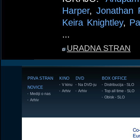
Harper
,
Jonathan 
Keira Knightley
,
Pa
...
URADNA STRAN
PRVA STRAN
KINO
DVD
BOX OFFICE
V kinu
Na DVD-ju
Distribucija - SLO
NOVICE
Arhiv
Arhiv
Top all time - SLO
Mediji o nas
Obisk - SLO
Arhiv