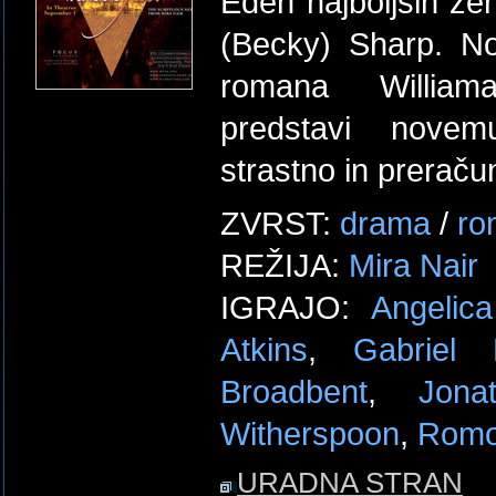
Eden najboljših že
(Becky) Sharp. No
romana William
predstavi novem
strastno in preraču
ZVRST:
drama
/
ro
REŽIJA:
Mira Nair
IGRAJO:
Angelic
Atkins
,
Gabriel 
Broadbent
,
Jon
Witherspoon
,
Romo
URADNA STRAN