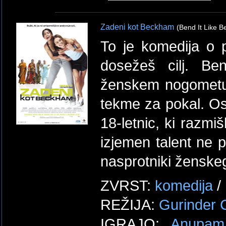
Zadeni kot Beckham
(Bend It Like 
To je komedija o 
dosežeš cilj. Be
ženskem nogometu 
tekme za pokal. Os
18-letnic, ki razmi
izjemen talent ne p
nasprotniki žensk
ZVRST:
komedija
/
REŽIJA:
Gurinder
IGRAJO:
Anupam