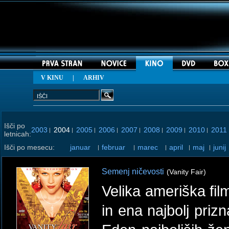
V KINU
|
ARHIV
Išči po
2003
2004
2005
2006
2007
2008
2009
2010
2011
|
|
|
|
|
|
|
|
letnicah:
Išči po mesecu:
januar
februar
marec
april
maj
junij
|
|
|
|
|
Semenj ničevosti
(Vanity Fair)
Velika ameriška f
in ena najbolj priz