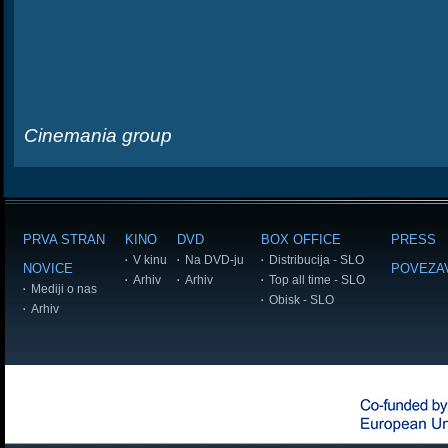
Cinemania group
PRVA STRAN
KINO
DVD
BOX OFFICE
PRESS
V kinu
Na DVD-ju
Distribucija - SLO
NOVICE
POVEZA
Arhiv
Arhiv
Top all time - SLO
Mediji o nas
Obisk - SLO
Arhiv