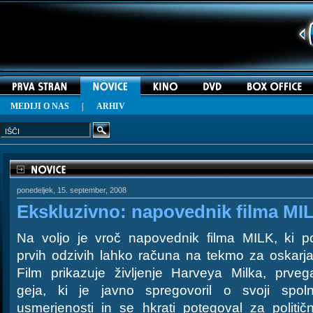
MEDIJI O NAS
|
ARHIV
ponedeljek, 15. september, 2008
Ekskluzivno: napovednik filma MI
Na voljo je vroč napovednik filma MILK, ki p
prvih odzivih lahko računa na tekmo za oskarja
Film prikazuje življenje Harveya Milka, prveg
geja, ki je javno spregovoril o svoji spoln
usmerjenosti in se hkrati potegoval za političn