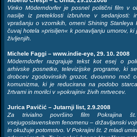
Alberto Crespi – L'Unita, 29.10.2008
Vinko Möderndorfer je posnel politični film v obl
nasilje iz preteklosti izbruhne v sedanjosti: 
vprašanju o vzornikih, omeni Shining Stanleya 
čuvaj hotela »prisiljen« k ponavljanju umorov, ki j
življenjih.
Michele Faggi – www.indie-eye, 29. 10. 2008
Möderndorfer razgrajuje tekst kot esej o poli
arhivske posnetke, televizijske programe, ki se
drobcev zgodovinskih grozot, dvoumno moč ce
komunizma, ki je reducirana na podobo starc
žrtvami in morilci v »pokrajini« živih mrtvecev.
Jurica Pavičić – Jutarnji list, 2.9.2008
Za trivialno površino film Pokrajina š
vsejugoslavenskem fenomenu – državljanski vojn
in okužuje potomstvo. V Pokrajini št. 2 mladi umi