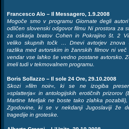
Francesco Alo – Il Messagero, 1.9.2008
Mogoče smo v programu Giornate degli autori (
odličen slovenski odgovor filmu Ni prostora za 
za oskarja bratov Cohen in Pokrajino št. 2 Vi
veliko skupnih točk … Dnevi avtorjev znova 
razlika med avtorskim in žanrskih filmov ni več
vendar vse lahko še vedno postane avtorsko. Zel
imeli tudi v tekmovalnem programu.
Boris Sollazzo – Il sole 24 Ore, 29.10.2008
Skozi »film noir«, ki se ne izogiba prese
»splatterja« in antologijskih erotičnih prizorov
Martine Merljak ne boste tako zlahka pozabili),
Zgodovine, ki se v nekdanji Jugoslaviji že do
tragedije in groteske.