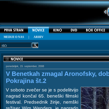
MEDIJI O NAS
|
ARHIV
ponedeljek, 15. september, 2008
V Benetkah zmagal Aronofsky, dobr
Pokrajina št.2
V soboto zvečer se je s podelitvijo
nagrad končal 65. beneški filmski
festival. Predsednik žirije, nemški
režiser Wim Wenders, je nagrado