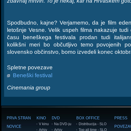
zdavnaj mrtvih. To je nekaj, kar na Hrvaškem got
Spodbudno, kajne? Verjamemo, da je film eden 
letošnje Vesne. Velik uspeh filma nakazuje tudi d
času beneškega festivala prodan tudi italijan
kolikšni meri bo občutljivo temo povojenih p
slovensko občinstvo, bomo izvedeli konec oktobr
Spletne povezave
Beneški festival
Cinemania group
PRVA STRAN
KINO
DVD
BOX OFFICE
PRESS
V kinu
Na DVD-ju
Distribucija - SLO
NOVICE
POVEZA
Arhiv
Arhiv
Top all time - SLO