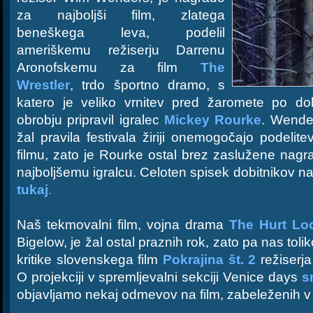
za najboljši film, zlatega
beneškega leva, podelil
ameriškemu režiserju Darrenu
Aronofskemu za film
The
Wrestler
, trdo športno dramo, s
katero je veliko vrnitev pred žaromete po dol
obrobju pripravil igralec
Mickey Rourke
. Wender
žal pravila festivala žiriji onemogočajo podeli
filmu, zato je Rourke ostal brez zaslužene nagrad
najboljšemu igralcu. Celoten spisek dobitnikov n
tukaj
.
Naš tekmovalni film, vojna drama
The Hurt Lo
Bigelow, je žal ostal praznih rok, zato pa nas tolik
kritike slovenskega film
Pokrajina št. 2
režiserja
O projekciji v spremljevalni sekciji Venice days
s
objavljamo nekaj odmevov na film, zabeleženih v t