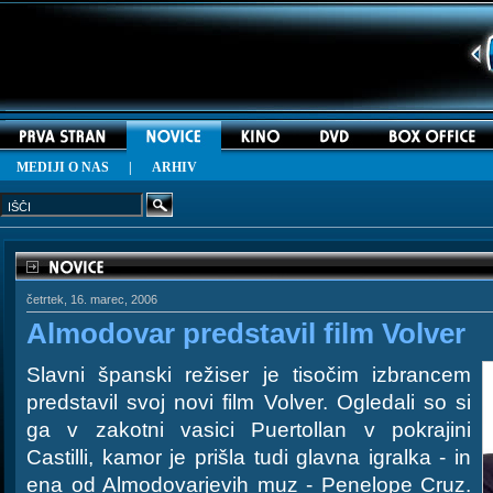
MEDIJI O NAS
|
ARHIV
četrtek, 16. marec, 2006
Almodovar predstavil film Volver
Slavni španski režiser je tisočim izbrancem
predstavil svoj novi film Volver. Ogledali so si
ga v zakotni vasici Puertollan v pokrajini
Castilli, kamor je prišla tudi glavna igralka - in
ena od Almodovarjevih muz - Penelope Cruz.