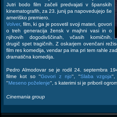
Jutri bodo film začeli predvajati v španskih
kinematografih, za 23. junij pa napovedujejo še
ameriško premiero.
Volver
, film, ki ga je posvetil svoji materi, govori
o treh generacija žensk v majhni vasi in o
njihovih dogodivščinah, včasih komičnih,
drugič spet tragičnih. Z oskarjem ovenčani režise
film res komedija, vendar pa ima pri tem rahle za
dramatična komedija.
Pedro Almodovar se je rodil 24. septembra 194
filme kot so ''
Govori z njo
'', ''
Slaba vzgoja
'',
''
Meseno poželenje
'', s katerimi si je priboril og
Cinemania group