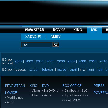
NA DVD-JU
|
ARHIV
Išči po
2002
2003
2004
2005
2006
2007
2008
2009
2010
|
|
|
|
|
|
|
|
letnicah:
Išči po mesecu:
januar
februar
marec
april
maj
junij
julij
a
|
|
|
|
|
|
|
PRVA STRAN
KINO
DVD
BOX OFFICE
PRESS
V kinu
Na DVD-ju
Distribucija - SLO
NOVICE
POVEZA
Arhiv
Arhiv
Top all time - SLO
Mediji o nas
Obisk - SLO
Arhiv