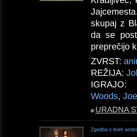
Kradljivec,
Jajcemesta
skupaj z Bl
da se post
preprečijo k
ZVRST:
ani
REŽIJA:
Jo
IGRAJO
Woods
,
Joe
URADNA S
Zgodba o dveh sestr