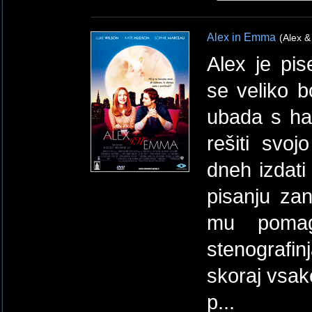
Alex in Emma
(Alex 
Alex je pis
se veliko b
ubada s haz
rešiti svoj
dneh izdati
pisanju za
mu pomag
stenograf
skoraj vsak
p...