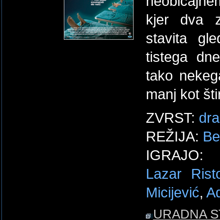
neobičajnem
kjer dva z
stavita gl
tistega dn
tako nekega
manj kot štir
ZVRST:
dr
REŽIJA:
Be
IGRAJO
Lazar Rist
Micijević
,
A
URADNA S