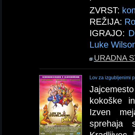
ZVRST:
kom
REŽIJA:
Ro
IGRAJO:
D
Luke Wilso
URADNA S
Lov za izgubljenimi pi
Jajcemesto
kokoške in
Izven me
sprehaja 