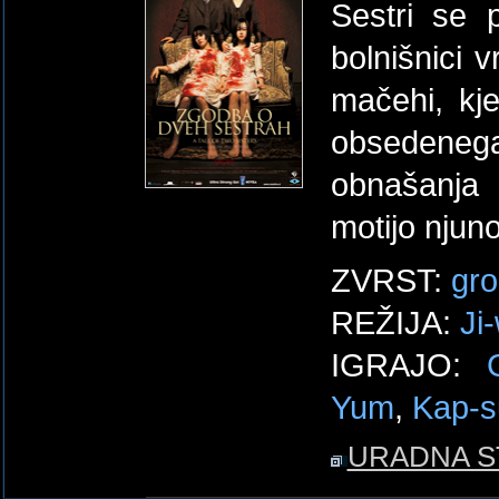
Sestri se p
bolnišnici 
mačehi, kj
obsedene
obnašanja 
motijo njun
ZVRST:
gro
REŽIJA:
Ji
IGRAJO:
Yum
,
Kap-s
URADNA S