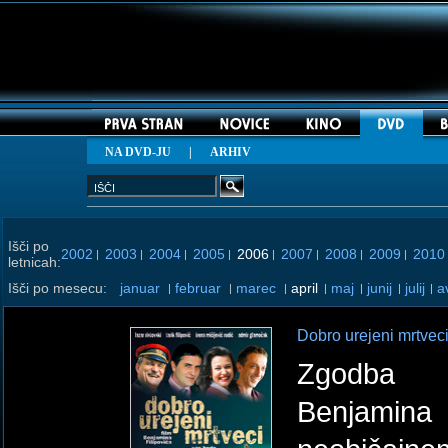
NA DVD-JU
|
ARHIV
Išči po
2002
2003
2004
2005
2006
2007
2008
2009
2010
|
|
|
|
|
|
|
|
letnicah:
Išči po mesecu:
januar
februar
marec
april
maj
junij
julij
a
|
|
|
|
|
|
|
Dobro urejeni mrtvec
Zgodba 
Benjamina