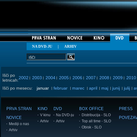
NA DVD-JU
|
ARHIV
Išči po
2002
2003
2004
2005
2006
2007
2008
2009
2010
|
|
|
|
|
|
|
|
letnicah:
Išči po mesecu:
januar
februar
marec
april
maj
junij
julij
a
|
|
|
|
|
|
|
PRVA STRAN
KINO
DVD
BOX OFFICE
PRESS
V kinu
Na DVD-ju
Distribucija - SLO
NOVICE
POVEZA
Arhiv
Arhiv
Top all time - SLO
Mediji o nas
Obisk - SLO
Arhiv