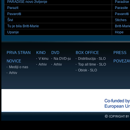
PARADISE novo življenje
Paradise 
Parazit
Parasite
Pavarotti
Pavarotti
Šivi
Stiches
Tu je bila Britt-Marie
Britt-Mari
Upanje
Hope
PRVA STRAN
KINO
DVD
BOX OFFICE
PRESS
V kinu
Na DVD-ju
Distribucija - SLO
NOVICE
POVEZA
Arhiv
Arhiv
Top all time - SLO
Mediji o nas
Obisk - SLO
Arhiv