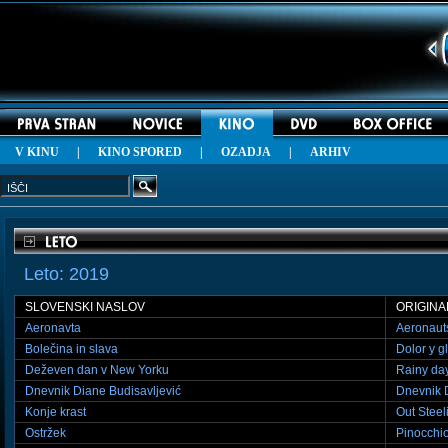
V KINU
| KINO SPORED |
OZADJA
|
ARHIV
Leto: 2019
SLOVENSKI NASLOV
ORIGINA
Aeronavta
Aeronaut
Bolečina in slava
Dolor y g
Deževen dan v New Yorku
Rainy da
Dnevnik Diane Budisavljević
Dnevnik D
Konje krast
Out Steel
Ostržek
Pinocchi