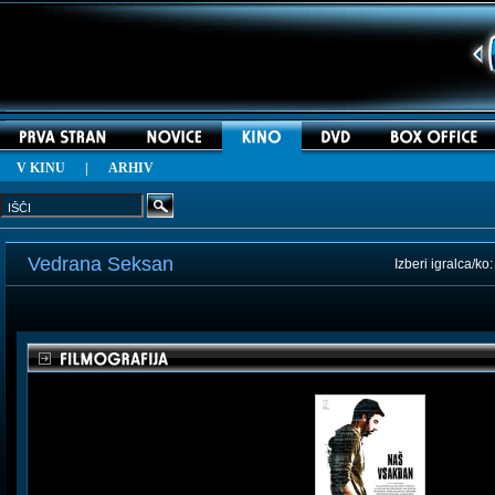
V KINU
|
ARHIV
Vedrana Seksan
Izberi igralca/ko