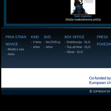
Naš vsakdan
(Naša svakodnevna priča)
PRVA STRAN
KINO
DVD
BOX OFFICE
PRESS
V kinu
Na DVD-ju
Distribucija - SLO
NOVICE
POVEZA
Arhiv
Arhiv
Top all time - SLO
Mediji o nas
Obisk - SLO
Arhiv