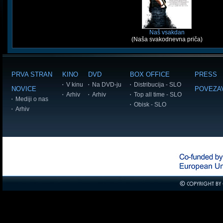
Naš vsakdan
(Naša svakodnevna priča)
PRVA STRAN
KINO
DVD
BOX OFFICE
PRESS
V kinu
Na DVD-ju
Distribucija - SLO
NOVICE
POVEZA
Arhiv
Arhiv
Top all time - SLO
Mediji o nas
Obisk - SLO
Arhiv