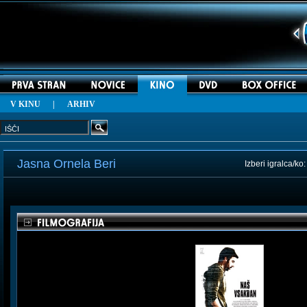
V KINU
|
ARHIV
Jasna Ornela Beri
Izberi igralca/ko