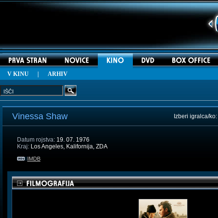
V KINU
|
ARHIV
Vinessa Shaw
Izberi igralca/ko
Datum rojstva:
19. 07. 1976
Kraj:
Los Angeles, Kalifornija, ZDA
IMDB