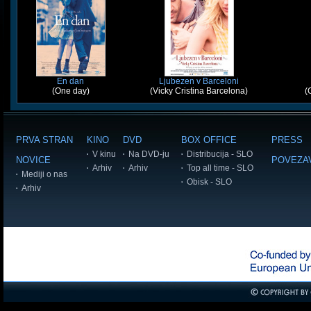
En dan
Ljubezen v Barceloni
(One day)
(Vicky Cristina Barcelona)
(
PRVA STRAN
KINO
DVD
BOX OFFICE
PRESS
V kinu
Na DVD-ju
Distribucija - SLO
NOVICE
POVEZA
Arhiv
Arhiv
Top all time - SLO
Mediji o nas
Obisk - SLO
Arhiv