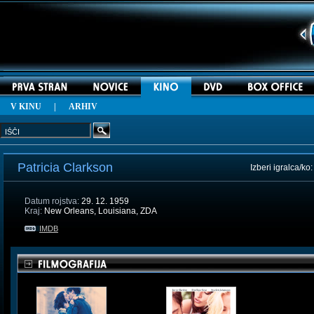
V KINU
|
ARHIV
Patricia Clarkson
Izberi igralca/ko
Datum rojstva:
29. 12. 1959
Kraj:
New Orleans, Louisiana, ZDA
IMDB