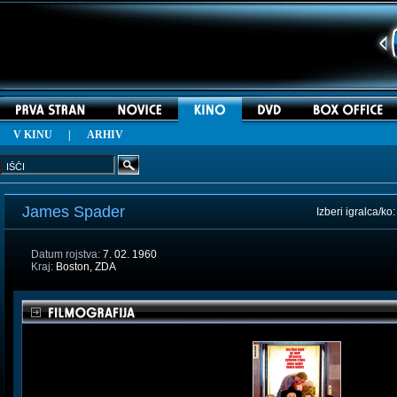
V KINU
|
ARHIV
James Spader
Izberi igralca/ko
Datum rojstva:
7. 02. 1960
Kraj:
Boston, ZDA