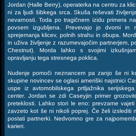
Jordan (Halle Berry), operaterka na centru za klic v
ni za ljudi šibkega srca. Skuša reševati življenj
nevarnosti. Toda po tragičnem izidu primera na
povsem izgubljena. Prevevajo jo dvomi in r
sprejemanja klicev, polnih strahu in obupa. Mo
in uživa življenje z razumevajočim partnerjem, p
Chestnut). Morda lahko s svojimi izkušnj
opravljanju tega stresnega poklica.
Nudenje pomoči neznancem pa zanjo še ni 
skupine novincev se oglasi ameriški najstnici Casey
uspe iz avtomobilskega prtljažnika serijskega m
center. Jordan se zdi Caseyjin primer grozov
preteklosti. Lahko stori le eno: prevzame vajet
zavzeto kot še ni nikoli poprej. Če želi izsledit
postati partnerki. Nedvomno gre za najpomembn
karieri.