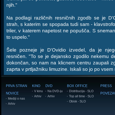
njih."
Na podlagi različnih resničnih zgodb se je D'Ov
strah, s katerim se spopada tudi sam - klavstrofob
triler, v katerem napetost ne popušča. S sneman
to uspelo."
Šele pozneje je D'Ovidio izvedel, da je njeg
resničen. "To se je dejansko zgodilo nekemu dek
dokončan, so nam na klicnem centru zaupali zgo
zaprta v prtljažniku limuzine. Iskali so jo po vsem
PRVA STRAN
KINO
DVD
BOX OFFICE
PRESS
V kinu
Na DVD-ju
Distribucija - SLO
NOVICE
POVEZA
Arhiv
Arhiv
Top all time - SLO
Mediji o nas
Obisk - SLO
Arhiv