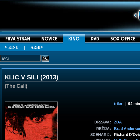
V KINU
|
ARHIV
KLIC V SILI (
2013
)
(The Call)
triler
| 94 min
DRŽAVA:
ZDA
REŽIJA:
Brad Anderso
SCENARIJ:
Richard D'Ovi