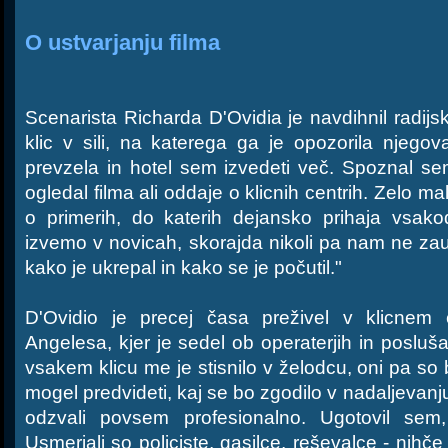
O ustvarjanju filma
Scenarista Richarda D'Ovidia je navdihnil radijsk
klic v sili, na katerega ga je opozorila njeg
prevzela in hotel sem izvedeti več. Spoznal se
ogledal filma ali oddaje o klicnih centrih. Zelo m
o primerih, do katerih dejansko prihaja vsak
izvemo v novicah, skorajda nikoli pa nam ne zaupa
kako je ukrepal in kako se je počutil."
D'Ovidio je precej časa preživel v klicnem
Angelesa, kjer je sedel ob operaterjih in posluš
vsakem klicu me je stisnilo v želodcu, oni pa so 
mogel predvideti, kaj se bo zgodilo v nadaljevanj
odzvali povsem profesionalno. Ugotovil sem
Usmerjali so policiste, gasilce, reševalce - nihč