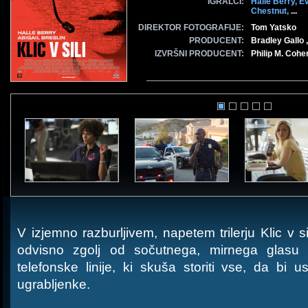
IGRALCI:
Halle Berry,
E
Chestnut,
...
DIREKTOR FOTOGRAFIJE:
Tom Yatsko
PRODUCENT:
Bradley Gallo 
IZVRŠNI PRODUCENT:
Philip M. Cohe
V izjemno razburljivem, napetem trilerju Klic v sil
odvisno zgolj od sočutnega, mirnega glasu 
telefonske linije, ki skuša storiti vse, da bi us
ugrabljenke.