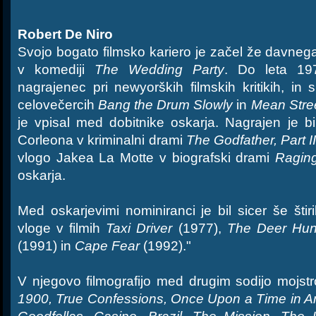
Robert De Niro
Svojo bogato filmsko kariero je začel že davnega 
v komediji
The Wedding Party
. Do leta 197
nagrajenec pri newyorških filmskih kritikih, in s
celovečercih
Bang the Drum Slowly
in
Mean Stre
je vpisal med dobitnike oskarja. Nagrajen je b
Corleona v kriminalni drami
The Godfather, Part II
vlogo Jakea La Motte v biografski drami
Raging
oskarja.
Med oskarjevimi nominiranci je bil sicer še štiri
vloge v filmih
Taxi Driver
(1977),
The Deer Hun
(1991) in
Cape Fear
(1992)."
V njegovo filmografijo med drugim sodijo mojst
1900, True Confessions, Once Upon a Time in A