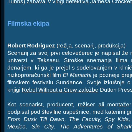
Tubbs) zabaval v vlogi detektiva Jamesa Crocket
Filmska ekipa
Robert Rodriguez
(režija, scenarij, produkcija)
Scenarij za svoj prvi celovečerec je napisal že 
univerzi v Teksasu. Stroške snemanja filma 
denarjem, ki ga je prejel s sodelovanjem v klinič
nizkoproračunski film
El Mariachi
je pozneje prej
filmskem festivalu Sundance. Svoje izkušnje o 
knjigi
Rebel Without a Crew založbe
Dutton Press
Kot scenarist, producent, režiser ali montaž
podpisal pod številne uspešnice, med katerimi gr
From Dusk Till Dawn, The Faculty, Spy Kids
Mexico, Sin City, The Adventures of Shar