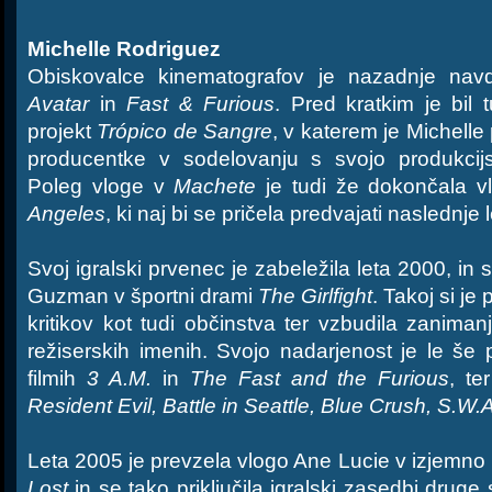
Michelle Rodriguez
Obiskovalce kinematografov je nazadnje nav
Avatar
in
Fast & Furious
. Pred kratkim je bil 
projekt
Trópico de Sangre
, v katerem je Michelle 
producentke v sodelovanju s svojo produkcij
Poleg vloge v
Machete
je tudi že dokončala v
Angeles
, ki naj bi se pričela predvajati naslednje l
Svoj igralski prvenec je zabeležila leta 2000, in s
Guzman v športni drami
The Girlfight
. Takoj si je
kritikov kot tudi občinstva ter vzbudila zanim
režiserskih imenih. Svojo nadarjenost je le še p
filmih
3 A.M.
in
The Fast and the Furious
, te
Resident Evil, Battle in Seattle, Blue Crush, S.W.A
Leta 2005 je prevzela vlogo Ane Lucie v izjemno pri
Lost
in se tako priključila igralski zasedbi drug