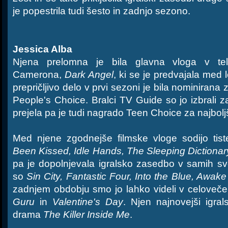
je popestrila tudi šesto in zadnjo sezono.
Jessica Alba
Njena prelomna je bila glavna vloga v tele
Camerona,
Dark Angel
, ki se je predvajala med
prepričljivo delo v prvi sezoni je bila nominirana 
People's Choice. Bralci TV Guide so jo izbrali za
prejela pa je tudi nagrado Teen Choice za najboljš
Med njene zgodnejše filmske vloge sodijo tis
Been Kissed, Idle Hands, The Sleeping Dictionar
pa je dopolnjevala igralsko zasedbo v samih sv
so
Sin City, Fantastic Four, Into the Blue, Awake
zadnjem obdobju smo jo lahko videli v celoveč
Guru
in
Valentine's Day
. Njen najnovejši igral
drama
The Killer Inside Me
.