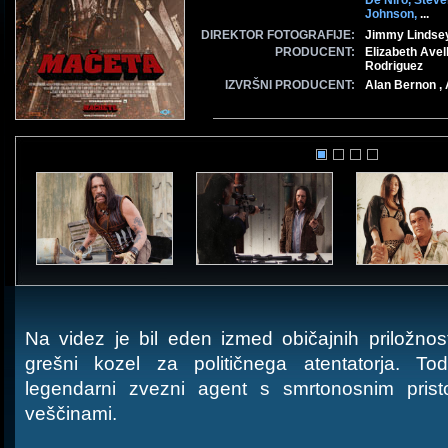
De Niro,
Steve
Johnson,
...
DIREKTOR FOTOGRAFIJE:
Jimmy Lindse
PRODUCENT:
Elizabeth Avel
Rodriguez
IZVRŠNI PRODUCENT:
Alan Bernon ,
Na videz je bil eden izmed običajnih priložnos
grešni kozel za političnega atentatorja. T
legendarni zvezni agent s smrtonosnim pristo
veščinami.