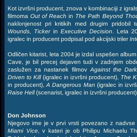
Kot izvršni producent, znova v kombinaciji z igrals
filmoma
Out of Reach
in
The Path Beyond Tho
naklonjenost pri kritikih med drugim pridobil
Wounds, Ticker
in
Executive Decision
. Leta 2
igralec in producent podpisal pod akcijski triler
In
Odličen kitarist, leta 2004 je izdal uspešen albu
Cave, je bil precej dejaven tudi v zadnjem obd
zaslužen za nastanek filmov
Against the Dar
Driven to Kill
(igralec in izvršni producent),
The K
in producent),
A Dangerous Man
(igralec in izvr
Raise Hell
(scenarist, igralec in izvršni producent)
Don Johnson
Njegovo ime je v prvi vrsti povezano z nadvse 
Miami Vice
, v kateri je ob Philipu Michaelu T