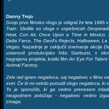
Danny Trejo
Svojo prvo filmsko vlogo je odigral že leta 1985 v
Train
. Sledile so vloge v uspešnicah
Desperado
Heat, Con Air, Once Upon a Time in Mexico, 
Delta Farce, The Devil's Rejects, Halloween, La
Vegas
. Nazadnje je zaključil snemanje akcije
D
ustanovil produkcijsko hišo Starburst, v okv
nagrajena projekta, kratki film
An Eye For Talent
Animal Factory
.
Zelo rad igram negativca, saj negativec v filmu v
svet. Če bi mi nekdo ponudil vlogo negativca, ki s
To je sporočilo, ki ga vedno prenesem mladin
neugodnem položaju - negativec vedno izgub
zmaga.