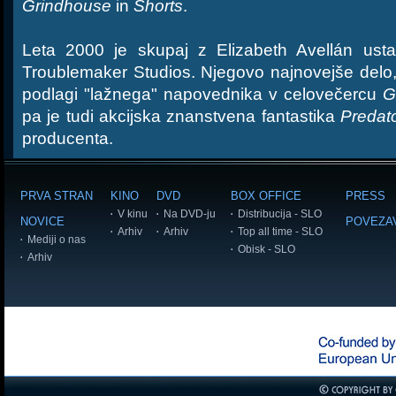
Grindhouse
in
Shorts
.
Leta 2000 je skupaj z Elizabeth Avellán usta
Troublemaker Studios. Njegovo najnovejše delo
podlagi "lažnega" napovednika v celovečercu
G
pa je tudi akcijska znanstvena fantastika
Predat
producenta.
PRVA STRAN
KINO
DVD
BOX OFFICE
PRESS
V kinu
Na DVD-ju
Distribucija - SLO
NOVICE
POVEZA
Arhiv
Arhiv
Top all time - SLO
Mediji o nas
Obisk - SLO
Arhiv