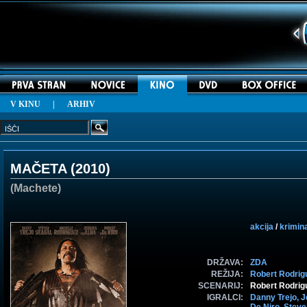
V KINU
|
ARHIV
MAČETA (
2010
)
(Machete)
akcija
/
krimin
DRŽAVA:
ZDA
REŽIJA:
Robert Rodrig
SCENARIJ:
Robert Rodrig
IGRALCI:
Danny Trejo,
J