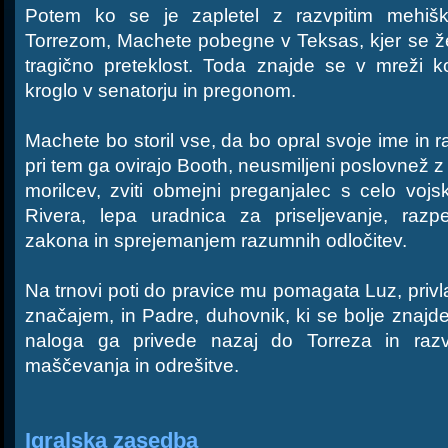
Potem ko se je zapletel z razvpitim mehišk
Torrezom, Machete pobegne v Teksas, kjer se želi 
tragično preteklost. Toda znajde se v mreži k
kroglo v senatorju in pregonom.
Machete bo storil vse, da bo opral svoje ime in r
pri tem ga ovirajo Booth, neusmiljeni poslovnež z
morilcev, zviti obmejni preganjalec s celo vojs
Rivera, lepa uradnica za priseljevanje, razp
zakona in sprejemanjem razumnih odločitev.
Na trnovi poti do pravice mu pomagata Luz, pri
značajem, in Padre, duhovnik, ki se bolje znajde 
naloga ga privede nazaj do Torreza in ra
maščevanja in odrešitve.
Igralska zasedba