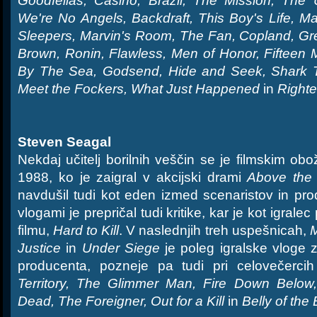
Goodfellas, Casino, Brazil, The Mission, The 
We're No Angels, Backdraft, This Boy's Life, M
Sleepers, Marvin's Room, The Fan, Copland, Gre
Brown, Ronin, Flawless, Men of Honor, Fifteen 
By The Sea, Godsend, Hide and Seek, Shark T
Meet the Fockers, What Just Happened
in
Righte
Steven Seagal
Nekdaj učitelj borilnih veščin se je filmskim obo
1988, ko je zaigral v akcijski drami
Above the
navdušil tudi kot eden izmed scenaristov in pr
vlogami je prepričal tudi kritike, kar je kot igralec
filmu,
Hard to Kill
. V naslednjih treh uspešnicah,
M
Justice
in
Under Siege
je poleg igralske vloge 
producenta, pozneje pa tudi pri celovečerci
Territory, The Glimmer Man, Fire Down Below,
Dead, The Foreigner, Out for a Kill
in
Belly of the