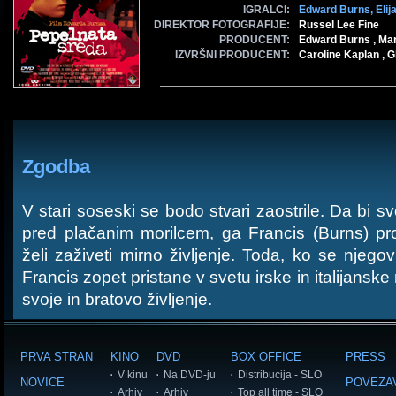
IGRALCI:
Edward Burns,
Eli
DIREKTOR FOTOGRAFIJE:
Russel Lee Fine
PRODUCENT:
Edward Burns , Mar
IZVRŠNI PRODUCENT:
Caroline Kaplan , 
Zgodba
V stari soseski se bodo stvari zaostrile. Da bi s
pred plačanim morilcem, ga Francis (Burns) p
želi zaživeti mirno življenje. Toda, ko se njegov
Francis zopet pristane v svetu irske in italijanske 
svoje in bratovo življenje.
PRVA STRAN
KINO
DVD
BOX OFFICE
PRESS
V kinu
Na DVD-ju
Distribucija - SLO
NOVICE
POVEZA
Arhiv
Arhiv
Top all time - SLO