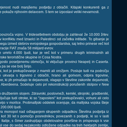
jenost nudi manjšemu podjetju z oblačili. Kitajski konkurenti ga z
 pokaže njihovim delavcem. S tem se izpostavi veliki nevarnosti.
ki povzroča vojno. V tridesetletnem obdobju je zahteval že 10.000 žrtev.
 konfliktu med Izraelci in Palestinci od začetka intifade. To gibanje je
i enega izmed stebrov evropskega gospodarstva, saj letno prinese več kot
racije FIAT znaša 58 milijard evrov.
e umrlo 4.000 ljudi, kar je več kot v primeru drugih kriminalnih ali
amske teroristične skupine in Cosa Nostra.
o gosto poseljenemu območju, ki vključuje provinci Neapelj in Caserta.
a se vse bolj širijo.
, kot je prekupčevanje z mamili ali orožjem. Posluje tudi na področju
e ukvarja s trgovino z oblačili, hrano ali gorivom, odpira trgovine,
 ki jih prinašajo te dejavnosti, vlagajo v številne zakonite dejavnosti,
i Aberdeena. Sodeluje celo pri rekonstrukciji porušenih stolpov v New
em družbenim slojem. Zdravniki, poslovneži, kemiki, strojniki, gradbeniki,
Vključuje tudi otroke, ki so "zaposleni" kot prekupčevalci, vohuni ali celo
vijo v morilce. Protimafijski oddelek ocenjuje, da mafijska vojska šteje
200.000 ljudi.
a monopol nad odlaganjem strupenih odpadkov. Številna podjetja iz
kot 30 let s pomočjo posrednikov, povezanih s podjetji, ki so v lasti
alije, s čimer zastrupljajo obdelovalne površine in prispevajo k vse
ali vse do sedaj nezakonito odložene odpadke na treh hektarjih zemlje,