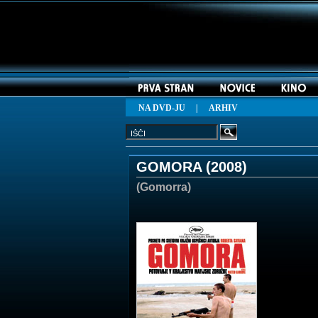
NA DVD-JU
|
ARHIV
GOMORA (
2008
)
(Gomorra)