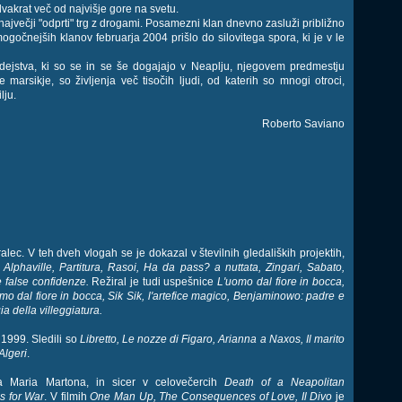
dvakrat več od najvišje gore na svetu.
ajvečji "odprti" trg z drogami. Posamezni klan dnevno zasluži približno
ogočnejših klanov februarja 2004 prišlo do silovitega spora, ki je v le
dejstva, ki so se in se še dogajajo v Neaplju, njegovem predmestju
marsikje, so življenja več tisočih ljudi, od katerih so mnogi otroci,
lju.
Roberto Saviano
lec. V teh dveh vlogah se je dokazal v številnih gledaliških projektih,
 Alphaville, Partitura, Rasoi, Ha da pass? a nuttata, Zingari, Sabato,
e false confidenze.
Režiral je tudi uspešnice
L'uomo dal fiore in bocca,
o dal fiore in bocca, Sik Sik, l'artefice magico, Benjaminowo: padre e
gia della villeggiatura.
ta 1999. Sledili so
Libretto, Le nozze di Figaro, Arianna a Naxos, Il marito
 Algeri
.
ja Maria Martona, in sicer v celovečercih
Death of a Neapolitan
s for War
. V filmih
One Man Up, The Consequences of Love, Il Divo
je