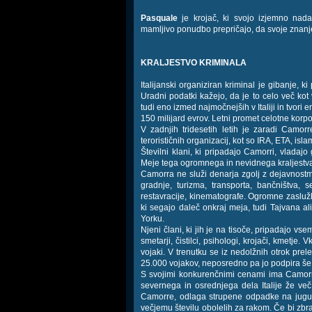
Pasquale
je krojač, ki svojo izjemno nadar
mamljivo ponudbo prepričajo, da svoje znanje
KRALJESTVO KRIMINALA
Italijanski organiziran kriminal je gibanje, 
Uradni podatki kažejo, da je to celo več kot v
tudi eno izmed najmočnejših v Italiji in tvor
150 milijard evrov. Letni promet celotne korpo
V zadnjih tridesetih letih je zaradi Camorr
terorističnih organizacij, kot so IRA, ETA, isl
Številni klani, ki pripadajo Camorri, vladaj
Meje tega ogromnega in nevidnega kraljestva p
Camorra ne služi denarja zgolj z dejavnostmi
gradnje, turizma, transporta, bančništva, s
restavracije, kinematografe. Ogromne zaslužke,
ki segajo daleč onkraj meja, tudi Tajvana al
Yorku.
Njeni člani, ki jih je na tisoče, pripadajo vs
smetarji, čistilci, psihologi, krojači, kmetje. 
vojaki. V trenutku se iz nedolžnih otrok prele
25.000 vojakov, neposredno pa jo podpira še 
S svojimi konkurenčnimi cenami ima Camorr
severnega in osrednjega dela Italije že več 
Camorre, odlaga strupene odpadke na jugu It
večjemu številu obolelih za rakom. Če bi zbr