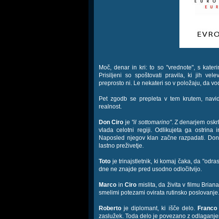
Moč, denar in kri: to so "vrednote", s kate
Prisiljeni so spoštovati pravila, ki jih vel
preprosto ni. Le nekateri so v položaju, da vo
Pet zgodb se prepleta v tem krutem, navi
realnost.
Don Ciro
je
"il sottomarino"
. Z denarjem oskr
vlada celotni regiji. Odlikujeta ga ostrina
Naposled njegov klan začne razpadati. Don 
lastno preživetje.
Toto
je trinajstletnik, ki komaj čaka, da "odra
dne ne znajde pred usodno odločitvijo.
Marco
in
Ciro
mislita, da živita v filmu Bria
smelimi potezami ovirata rutinsko poslovanje
Roberto
je diplomant, ki išče delo.
Franco
zaslužek. Toda delo je povezano z odlaganje