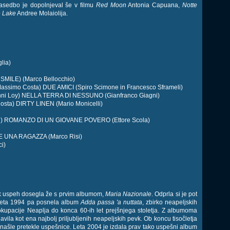
asedbo je dopolnjeval še v filmu
Red Moon
Antonia Capuana,
Notte
e Lake
Andree Molaiolija.
lia)
ILE) (Marco Bellocchio)
imo Costa) DUE AMICI (Spiro Scimone in Francesco Sframeli)
ni Loy) NELLA TERRA DI NESSUNO (Gianfranco Giagni)
a) DIRTY LINEN (Mario Monicelli)
i) ROMANZO DI UN GIOVANE POVERO (Ettore Scola)
E UNA RAGAZZA (Marco Risi)
i)
lik uspeh dosegla že s prvim albumom,
Maria Nazionale
. Odprla si je pot
v, leta 1994 pa posnela album
Adda passa 'a nuttata
, zbirko neapeljskih
upacije Neaplja do konca 60-ih let prejšnjega stoletja. Z albumoma
avila kot ena najbolj priljubljenih neapeljskih pevk. Ob koncu tisočletja
znašle pretekle uspešnice. Leta 2004 je izdala prav tako uspešni album