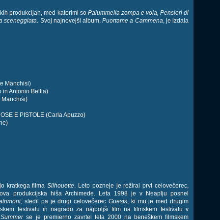
ških produkcijah, med katerimi so
Palummella zompa e vola, Pensieri di
a sceneggiata
. Svoj najnovejši album,
Puortame a Cammena
, je izdala
te Manchisi)
in Antonio Bellia)
 Manchisi)
ROSE E PISTOLE (Carla Apuzzo)
ne)
jo kratkega filma
Silhouette
. Leto pozneje je režiral prvi celovečerec,
egova produkcijska hiša Archimede. Leta 1998 je v Neaplju posnel
atrimoni
, sledil pa je drugi celovečerec
Guests
, ki mu je med drugim
em festivalu in nagrado za najboljši film na filmskem festivalu v
 Summer
se je premierno zavrtel leta 2000 na beneškem filmskem