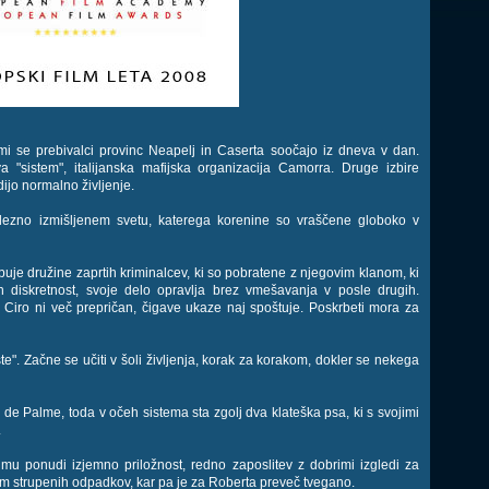
rimi se prebivalci provinc Neapelj in Caserta soočajo iz dneva v dan.
eva "sistem", italijanska mafijska organizacija Camorra. Druge izbire
dijo normalno življenje.
dezno izmišljenem svetu, katerega korenine so vraščene globoko v
buje družine zaprtih kriminalcev, ki so pobratene z njegovim klanom, ki
 in diskretnost, svoje delo opravlja brez vmešavanja v posle drugih.
Ciro ni več prepričan, čigave ukaze naj spoštuje. Poskrbeti mora za
ste". Začne se učiti v šoli življenja, korak za korakom, dokler se nekega
na de Palme, toda v očeh sistema sta zgolj dva klateška psa, ki s svojimi
.
mu ponudi izjemno priložnost, redno zaposlitev z dobrimi izgledi za
m strupenih odpadkov, kar pa je za Roberta preveč tvegano.