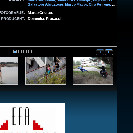
IGRALCI:
Maria Nazionale,
Salvatore Cantalupo,
Gigio Morra,
Salvatore Abruzzese,
Marco Macor,
Ciro Petrone,
...
FOTOGRAFIJE:
Marco Onorato
PRODUCENT:
Domenico Procacci