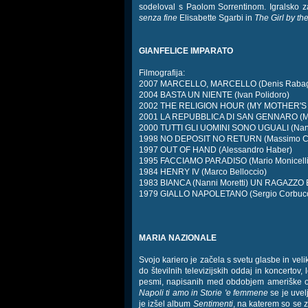
sodeloval s Paolom Sorrentinom. Igralsko z
senza fine
Elisabette Sgarbi in
The Girl by th
GIANFELICE IMPARATO
Filmografija:
2007 MARCELLO, MARCELLO (Denis Rabag
2004 BASTA UN NIENTE (Ivan Polidoro)
2002 THE RELIGION HOUR (MY MOTHER'S SM
2001 LA REPUBBLICA DI SAN GENNARO (Mass
2000 TUTTI GLI UOMINI SONO UGUALI (Nan
1998 NO DEPOSIT NO RETURN (Massimo Cost
1997 OUT OF HAND (Alessandro Haber)
1995 FACCIAMO PARADISO (Mario Monicell
1984 HENRY IV (Marco Belloccio)
1983 BIANCA (Nanni Moretti) UN RAGAZZO 
1979 GIALLO NAPOLETANO (Sergio Corbucc
MARIA NAZIONALE
Svojo kariero je začela s svetu glasbe in ve
do številnih televizijskih oddaj in koncerto
pesmi, napisanih med obdobjem ameriške ok
Napoli ti amo in Storie 'e femmene
se je uvelj
je izšel album
Sentimenti
, na katerem so se 