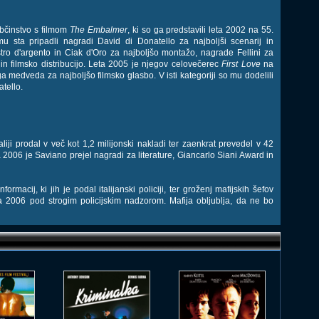
občinstvo s filmom
The Embalmer
, ki so ga predstavili leta 2002 na 55.
mu sta pripadli nagradi David di Donatello za najboljši scenarij in
tro d'argento in Ciak d'Oro za najboljšo montažo, nagrade Fellini za
 in filmsko distribucijo. Leta 2005 je njegov celovečerec
First Love
na
a medveda za najboljšo filmsko glasbo. V isti kategoriji so mu dodelili
tello.
aliji prodal v več kot 1,2 milijonski nakladi ter zaenkrat prevedel v 42
a 2006 je Saviano prejel nagradi za literature, Giancarlo Siani Award in
ormacij, ki jih je podal italijanski policiji, ter groženj mafijskih šefov
2006 pod strogim policijskim nadzorom. Mafija obljublja, da ne bo