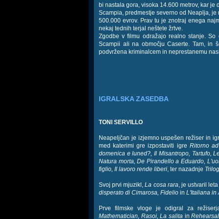
bi nastala gora, visoka 14.600 metrov, kar je 
Scampia, predmestje severno od Neaplja, je n
500.000 evrov. Prav tu je znotraj enega najm
nekaj tednih terjal neštete žrtve.
Zgodbe v filmu odražajo realno stanje. So 
Scampii ali na območju Caserte. Tam, in še 
podvržena kriminalcem in neprestanemu nasi
IGRALSKA ZASEDBA
TONI SERVILLO
Neapeljčan je izjemno uspešen režiser in igra
med katerimi gre izpostaviti igre
Ritorno ad
domenica e luned?, Il Misantropo, Tartufo, L
Natura morta, De Pirandello a Eduardo, L'uom
figlio, Il lavoro rende liberi
, ter nazadnje
Trilo
Svoj prvi mjuzikl,
La cosa rara
, je ustvaril le
disperato di Cimarosa, Fidelio
in
L'Italiana in
Prve filmske vloge je odigral za režiser
Mathematician, Rasoi, La salita
in
Rehearsal