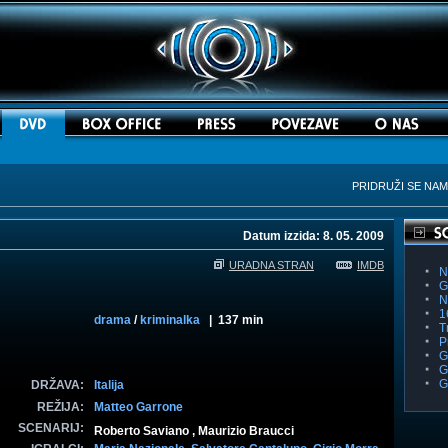
PRIDRUŽI SE NA
Datum izzida: 8. 05. 2009
URADNA STRAN
IMDB
N
G
N
1
drama
/
kriminalka
| 137 min
T
P
G
G
G
DRŽAVA:
Italija
REŽIJA:
Matteo Garrone
SCENARIJ:
Roberto Saviano , Maurizio Braucci