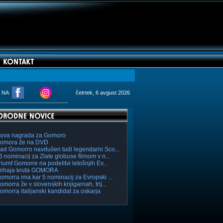
M NA
četrtek, 6 avgust 2026
ova nagrada za Gomoro
omora že na DVD
ad Gomorro navdušen tudi legendarni Sco...
6 nominacij za Zlate globuse filmom v n...
riumf Gomorre na podelitvi letošnjih Ev...
rihaja kruta GOMORA
omorra ima kar 5 nominacij za Evropski ...
omorra že v slovenskih knjigarnah, trij...
omorra italijanski kandidat za oskarja