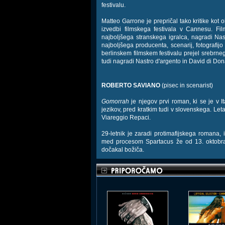
festivalu.
Matteo Garrone je prepričal tako kritike kot 
izvedbi filmskega festivala v Cannesu. Fil
najboljšega stranskega igralca, nagradi Nas
najboljšega producenta, scenarij, fotografijo
berlinskem filmskem festivalu prejel srebrneg
tudi nagradi Nastro d'argento in David di Dona
ROBERTO SAVIANO
(pisec in scenarist)
Gomorrah
je njegov prvi roman, ki se je v It
jezikov, pred kratkim tudi v slovenskega. Let
Viareggio Repaci.
29-letnik je zaradi protimafijskega romana, inf
med procesom Spartacus že od 13. oktobra 
dočakal božiča.