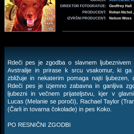
IGRALCI:
Josh Lucas,
R
DIREKTOR FOTOGRAFIJE:
Geoffrey Hall
PRODUCENT:
Rohan Nichol ,
IZVRŠNI PRODUCENT:
Nelson Woss
Rdeči pes je zgodba o slavnem ljubeznivem 
Avstralije in prirase k srcu vsakomur, ki ga
zbližuje in nekaterim pomaga najti ljubezen
Rdeči pes je izjemno zabavna in ganljiva zg
ljubezni in večnem prijateljstvu, kjer v glavn
Lucas (Melanie se poroči), Rachael Taylor (Tra
(Čarli in tovarna čokolade) in pes Koko.
PO RESNIČNI ZGODBI