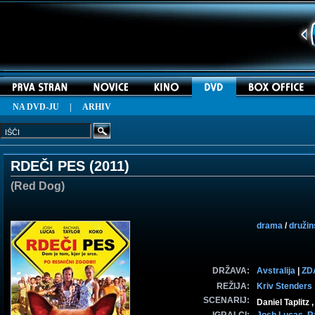
NA DVD-JU
|
ARHIV
RDEČI PES (
2011
)
(Red Dog)
drama
/
družin
DRŽAVA:
Avstralija
|
ZD
REŽIJA:
Kriv Stenders
SCENARIJ:
Daniel Taplitz 