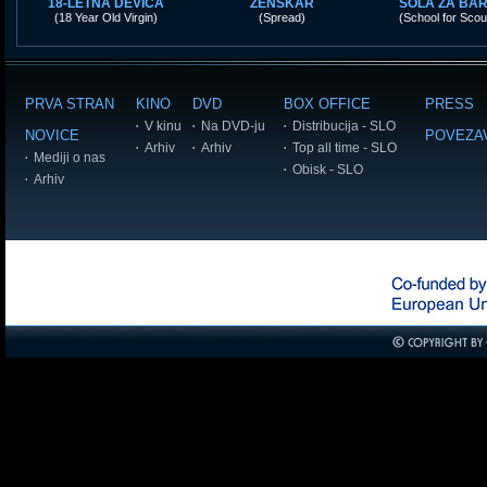
18-LETNA DEVICA
ŽENSKAR
ŠOLA ZA BA
(18 Year Old Virgin)
(Spread)
(School for Scoun
PRVA STRAN
KINO
DVD
BOX OFFICE
PRESS
V kinu
Na DVD-ju
Distribucija - SLO
NOVICE
POVEZA
Arhiv
Arhiv
Top all time - SLO
Mediji o nas
Obisk - SLO
Arhiv