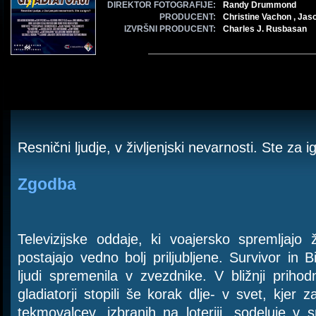
DIREKTOR FOTOGRAFIJE:
Randy Drummond
PRODUCENT:
Christine Vachon , Jaso
IZVRŠNI PRODUCENT:
Charles J. Rusbasan
Resnični ljudje, v življenjski nevarnosti. Ste za i
Zgodba
Televizijske oddaje, ki voajersko spremljajo ž
postajajo vedno bolj priljubljene. Survivor in 
ljudi spremenila v zvezdnike. V bližnji prih
gladiatorji stopili še korak dlje- v svet, kje
tekmovalcev, izbranih na loteriji, sodeluje v 