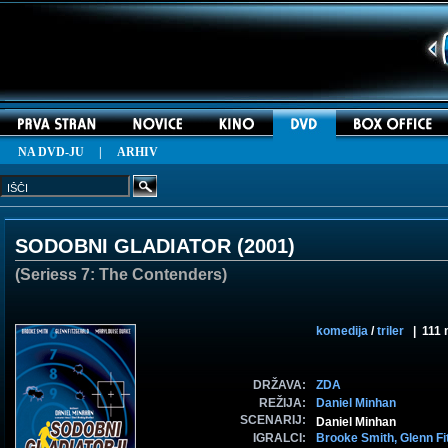
NA DVD-JU
|
ARHIV
SODOBNI GLADIATOR (
2001
)
(Seriess 7: The Contenders)
komedija
/
triler
| 111 
DRŽAVA:
ZDA
REŽIJA:
Daniel Minhan
SCENARIJ:
Daniel Minhan
IGRALCI:
Brooke Smith,
Glenn Fi