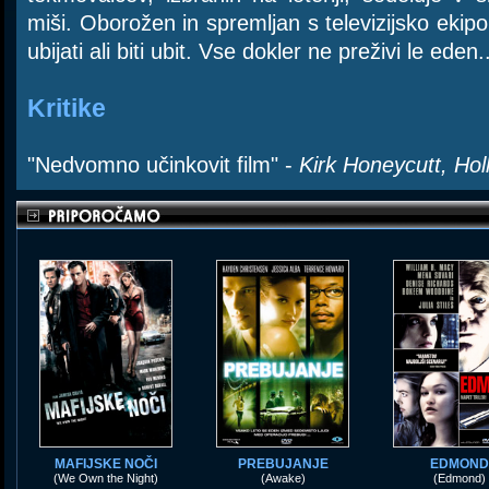
miši. Oborožen in spremljan s televizijsko eki
ubijati ali biti ubit. Vse dokler ne preživi le eden.
Kritike
"Nedvomno učinkovit film" -
Kirk Honeycutt, Ho
MAFIJSKE NOČI
PREBUJANJE
EDMOND
(We Own the Night)
(Awake)
(Edmond)