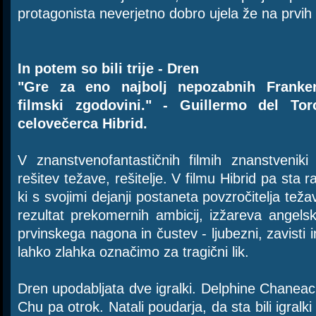
protagonista neverjetno dobro ujela že na prvih
In potem so bili trije - Dren
"Gre za eno najbolj nepozabnih Franken
filmski zgodovini." - Guillermo del Tor
celovečerca Hibrid.
V znanstvenofantastičnih filmih znanstveniki
rešitev težave, rešitelje. V filmu Hibrid pa sta 
ki s svojimi dejanji postaneta povzročitelja teža
rezultat prekomernih ambicij, izžareva angels
prvinskega nagona in čustev - ljubezni, zavisti i
lahko zlahka označimo za tragični lik.
Dren upodabljata dve igralki. Delphine Chaneac
Chu pa otrok. Natali poudarja, da sta bili igralki