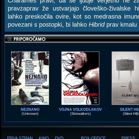
Charames pravi, da se ljudje verjetno ne 
pravzaprav že ustvarjajo človeško-živalske 
lahko preskočila ovire, kot so medrasna imunol
povezani s postopki, bi lahko
Hibrid
prav kmalu p
NEZNANO
VOJNA VOLKODLAKOV
SILENT HI
(Unknown)
(Skinwalkers)
(Silent Hill)
PRVA STRAN
KINO
DVD
BOX OFFICE
PRESS