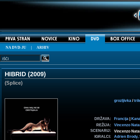
NA DVD-JU
|
ARHIV
HIBRID (
2009
)
(Splice)
grozljivka
/
tril
DRŽAVA:
Francija
|
Kan
REŽIJA:
Vincenzo Natal
SCENARIJ:
Vincenzo Natal
IGRALCI:
Adrien Brody,