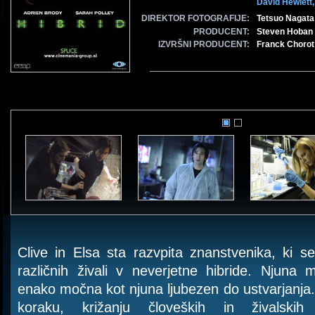
David Hewlett
DIREKTOR FOTOGRAFIJE:
Tetsuo Nagata
PRODUCENT:
Steven Hoban
IZVRŠNI PRODUCENT:
Franck Chorot
Clive in Elsa sta razvpita znanstvenika, ki s
različnih živali v neverjetne hibride. Njuna
enako močna kot njuna ljubezen do ustvarjanja.
koraku, križanju človeških in živalski