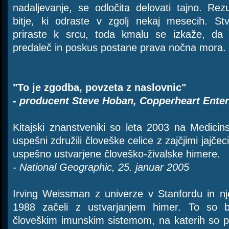
nadaljevanje, se odločita delovati tajno. Rezu
bitje, ki odraste v zgolj nekaj mesecih. St
priraste k srcu, toda kmalu se izkaže, da 
predaleč in poskus postane prava nočna mora.
"To je zgodba, povzeta z naslovnic"
- producent Steve Hoban, Copperheart Ente
Kitajski znanstveniki so leta 2003 na Medicins
uspešni združili človeške celice z zajčjimi jajčeci
uspešno ustvarjene človeško-živalske himere.
- National Geographic, 25. januar 2005
Irving Weissman z univerze v Stanfordu in nj
1988 začeli z ustvarjanjem himer. To so 
človeškim imunskim sistemom, na katerih so p