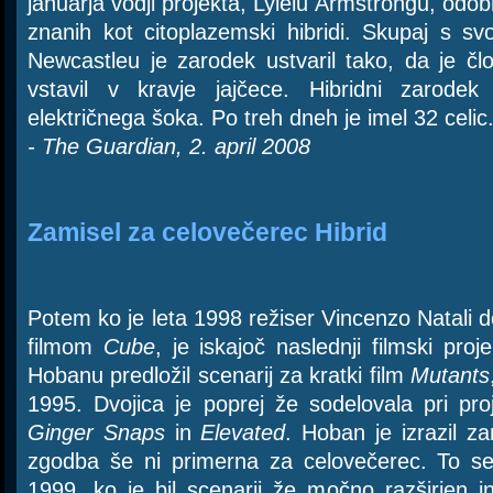
januarja vodji projekta, Lylelu Armstrongu, odobr
znanih kot citoplazemski hibridi. Skupaj s sv
Newcastleu je zarodek ustvaril tako, da je č
vstavil v kravje jajčece. Hibridni zarode
električnega šoka. Po treh dneh je imel 32 celic
- The Guardian, 2. april 2008
Zamisel za celovečerec Hibrid
Potem ko je leta 1998 režiser Vincenzo Natali 
filmom
Cube
, je iskajoč naslednji filmski pro
Hobanu predložil scenarij za kratki film
Mutants
1995. Dvojica je poprej že sodelovala pri pro
Ginger Snaps
in
Elevated
. Hoban je izrazil z
zgodba še ni primerna za celovečerec. To se
1999, ko je bil scenarij že močno razširjen 