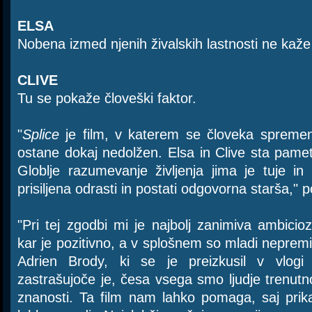
ELSA
Nobena izmed njenih živalskih lastnosti ne kaže
CLIVE
Tu se pokaže človeški faktor.
"
Splice
je film, v katerem se človeka spremeni
ostane dokaj nedolžen. Elsa in Clive sta pamet
Globlje razumevanje življenja jima je tuje in
prisiljena odrasti in postati odgovorna starša," p
"Pri tej zgodbi mi je najbolj zanimiva ambicio
kar je pozitivno, a v splošnem so mladi nepremišl
Adrien Brody, ki se je preizkusil v vlogi 
zastrašujoče je, česa vsega smo ljudje trenut
znanosti. Ta film nam lahko pomaga, saj prik