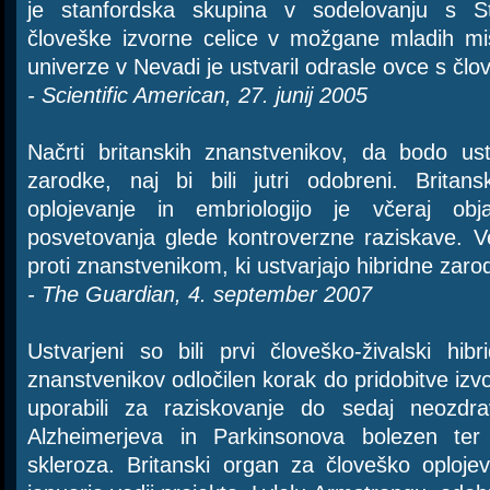
je stanfordska skupina v sodelovanju s St
človeške izvorne celice v možgane mladih miš
univerze v Nevadi je ustvaril odrasle ovce s člo
- Scientific American, 27. junij 2005
Načrti britanskih znanstvenikov, da bodo ustv
zarodke, naj bi bili jutri odobreni. Brita
oplojevanje in embriologijo je včeraj obja
posvetovanja glede kontroverzne raziskave. Več
proti znanstvenikom, ki ustvarjajo hibridne zaro
- The Guardian, 4. september 2007
Ustvarjeni so bili prvi človeško-živalski hi
znanstvenikov odločilen korak do pridobitve izvorn
uporabili za raziskovanje do sedaj neozdrav
Alzheimerjeva in Parkinsonova bolezen ter 
skleroza. Britanski organ za človeško oplojev