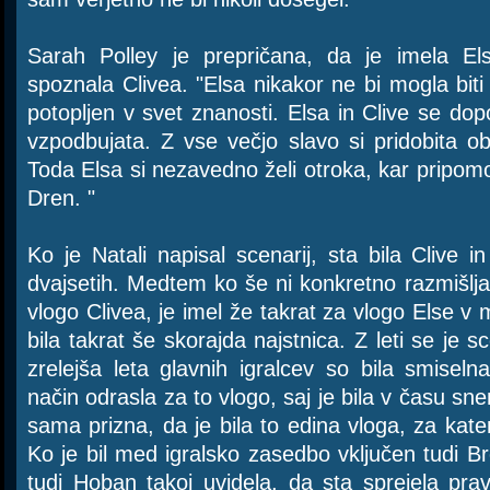
Sarah Polley je prepričana, da je imela El
spoznala Clivea. "Elsa nikakor ne bi mogla bit
potopljen v svet znanosti. Elsa in Clive se do
vzpodbujata. Z vse večjo slavo si pridobita ob
Toda Elsa si nezavedno želi otroka, kar pripom
Dren. "
Ko je Natali napisal scenarij, sta bila Clive i
dvajsetih. Medtem ko še ni konkretno razmišljal 
vlogo Clivea, je imel že takrat za vlogo Else v m
bila takrat še skorajda najstnica. Z leti se je sc
zrelejša leta glavnih igralcev so bila smiseln
način odrasla za to vlogo, saj je bila v času sne
sama prizna, da je bila to edina vloga, za katero
Ko je bil med igralsko zasedbo vključen tudi Br
tudi Hoban takoj uvidela, da sta sprejela prav