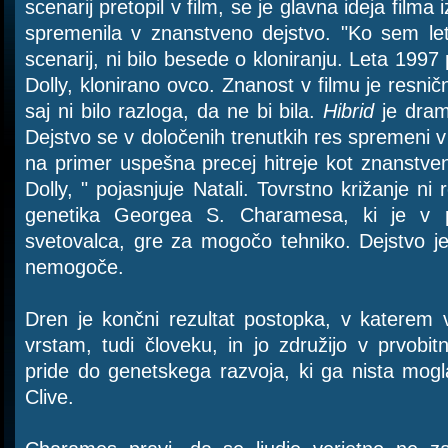
scenarij pretopil v film, se je glavna ideja filma
spremenila v znanstveno dejstvo. "Ko sem let
scenarij, ni bilo besede o kloniranju. Leta 1997 
Dolly, klonirano ovco. Znanost v filmu je resnič
saj ni bilo razloga, da ne bi bila.
Hibrid
je dram
Dejstvo se v določenih trenutkih res spremeni v f
na primer uspešna precej hitreje kot znanstveniki
Dolly, " pojasnjuje Natali. Tovrstno križanje n
genetika Georgea S. Charamesa, ki je v p
svetovalca, gre za mogočo tehniko. Dejstvo je
nemogoče.
Dren je končni rezultat postopka, v katerem
vrstam, tudi človeku, in jo združijo v prvob
pride do genetskega razvoja, ki ga nista mogla
Clive.