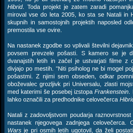
Hibrid
. Toda projekt je zatem zaradi pomanjka
miroval vse do leta 2005, ko sta se Natali i
skupnih in samostojnih projektih naposled odl
premostila vse ovire.
Na nastanek zgodbe so vplivali številni dejavniki
povsem prevzele pošasti. S kamero se je d
dvanajstih letih in začel je ustvarjati filme 
divjajo po mestih. "Niti psiholog ne bi mogel p
pošastmi. Z njimi sem obseden, odkar pomnim.
oboževalec grozljivk pri Universalu, zlasti mo
med katerimi še posebej izstopa
Frankenstein
.
lahko označili za predhodnike celovečerca
Hibri
Natali z zadovoljstvom poudarja raznovrstnost f
nastanek njegovega zadnjega celovečerca. 
Wars
je pri osmih letih ugotovil, da želi postat