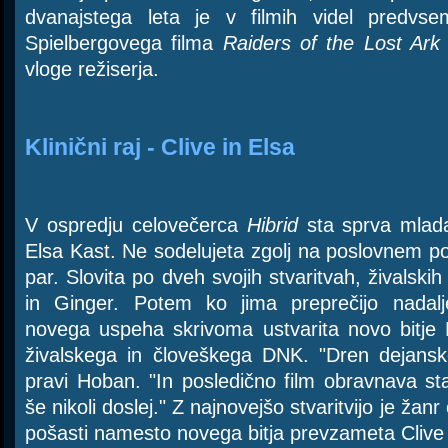
dvanajstega leta je v filmih videl predv
Spielbergovega filma
Raiders of the Lost Ark
vloge režiserja.
Klinični raj - Clive in Elsa
V ospredju celovečerca
Hibrid
sta sprva mlada
Elsa Kast. Ne sodelujeta zgolj na poslovnem po
par. Slovita po dveh svojih stvaritvah, živalskih
in Ginger. Potem ko jima preprečijo nadalj
novega uspeha skrivoma ustvarita novo bitje 
živalskega in človeškega DNK. "Dren dejansk
pravi Hoban. "In posledično film obravnava st
še nikoli doslej." Z najnovejšo stvaritvijo je žan
pošasti namesto novega bitja prevzameta Clive 