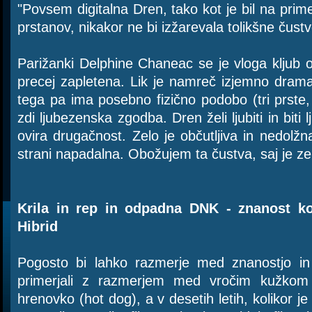
"Povsem digitalna Dren, tako kot je bil na pri
prstanov, nikakor ne bi izžarevala tolikšne čus
Parižanki Delphine Chaneac se je vloga kljub o
precej zapletena. Lik je namreč izjemno drama
tega pa ima posebno fizično podobo (tri prste, 
zdi ljubezenska zgodba. Dren želi ljubiti in biti l
ovira drugačnost. Zelo je občutljiva in nedolžn
strani napadalna. Obožujem ta čustva, saj je z
Krila in rep in odpadna DNK - znanost ko
Hibrid
Pogosto bi lahko razmerje med znanostjo in
primerjali z razmerjem med vročim kužkom
hrenovko (hot dog), a v desetih letih, kolikor je