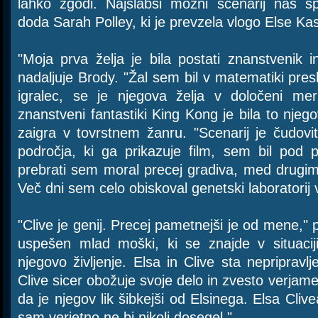
lahko zgodi. Najslabši možni scenarij nas s
doda Sarah Polley, ki je prevzela vlogo Else Kas
"Moja prva želja je bila postati znanstvenik i
nadaljuje Brody. "Žal sem bil v matematiki pres
igralec, se je njegova želja v določeni meri
znanstveni fantastiki King Kong je bila to njeg
zaigra v tovrstnem žanru. "Scenarij je čudovi
področja, ki ga prikazuje film, sem bil pod p
prebrati sem moral precej gradiva, med drugi
Več dni sem celo obiskoval genetski laboratorij 
"Clive je genij. Precej pametnejši je od mene," 
uspešen mlad moški, ki se znajde v situaci
njegovo življenje. Elsa in Clive sta nepriprav
Clive sicer obožuje svoje delo in zvesto verjame
da je njegov lik šibkejši od Elsinega. Elsa Clive
sam verjetno ne bi nikoli dosegel."