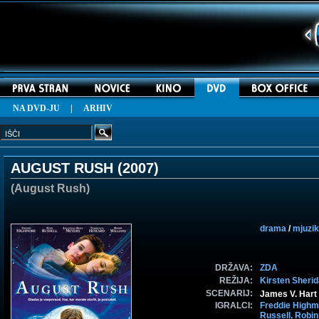
NA DVD-JU
|
ARHIV
AUGUST RUSH (
2007
)
(August Rush)
drama
/
mjuzik
DRŽAVA:
ZDA
REŽIJA:
Kirsten Sheri
SCENARIJ:
James V. Hart 
IGRALCI:
Freddie Highm
Russell,
Robin