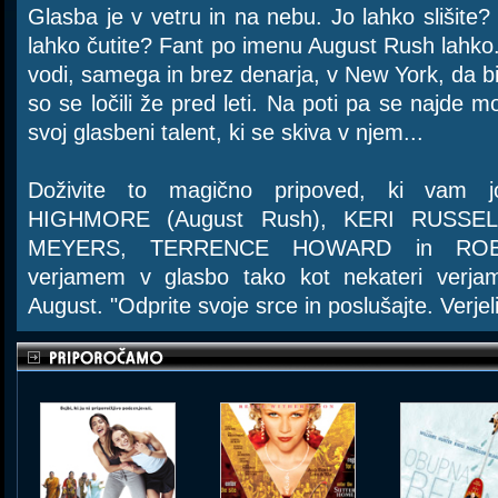
Glasba je v vetru in na nebu. Jo lahko slišite
lahko čutite? Fant po imenu August Rush lahko
vodi, samega in brez denarja, v New York, da bi
so se ločili že pred leti. Na poti pa se najde m
svoj glasbeni talent, ki se skiva v njem...
Doživite to magično pripoved, ki vam 
HIGHMORE (August Rush), KERI RUSSE
MEYERS, TERRENCE HOWARD in ROBI
verjamem v glasbo tako kot nekateri verjame
August. "Odprite svoje srce in poslušajte. Verjeli