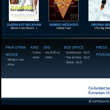
ZADENI KOT BECKHAM
SEMENJ NIČEVOSTI
OBUPNA BE
(Bend It Like Beckh...)
(Vanity Fair)
(The Big Whi
PRVA STRAN
KINO
DVD
BOX OFFICE
PRESS
V kinu
Na DVD-ju
Distribucija - SLO
NOVICE
POVEZA
Arhiv
Arhiv
Top all time - SLO
Mediji o nas
Obisk - SLO
Arhiv