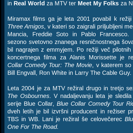
in
Real World
za MTV ter
Meet My Folks
za N
Miramax films ga je leta 2001 povabil k reži
Three Amigos
, v kateri so zaigrali priljubljeni 
Mancia, Freddie Soto in Pablo Francesco. 
sezono svetovno znanega resničnostnega šov
bil nagrajen z emmyjem. Po režiji več pilotnih
koncertnega filma za Alanis Morissette je r
Collar Comedy Tour: The Movie
, v katerem so 
Bill Engvall, Ron White in Larry The Cable Guy.
Leta 2004 je za MTV režiral drugo in tretjo 
The Osbournes
. V nadaljevanju leta je sledila
serije Blue Collar,
Blue Collar Comedy Tour Ri
dveh letih je bil izvršni producent in režise
TBS in WB. Lani je režiral še celovečerec
Bl
One For The Road.