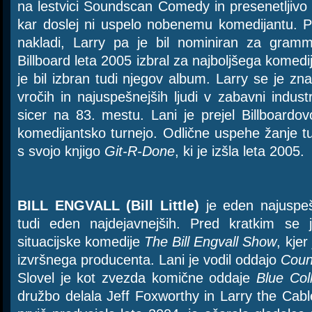
na lestvici Soundscan Comedy in presenetljivo t
kar doslej ni uspelo nobenemu komedijantu. P
nakladi, Larry pa je bil nominiran za gram
Billboard leta 2005 izbral za najboljšega komedi
je bil izbran tudi njegov album. Larry se je z
vročih in najuspešnejših ljudi v zabavni industri
sicer na 83. mestu. Lani je prejel Billboardo
komedijantsko turnejo. Odlične uspehe žanje t
s svojo knjigo
Git-R-Done
, ki je izšla leta 2005.
BILL ENGVALL (Bill Little)
je eden najuspeš
tudi eden najdejavnejših. Pred kratkim se 
situacijske komedije
The Bill Engvall Show
, kjer
izvršnega producenta. Lani je vodil oddajo
Coun
Slovel je kot zvezda komične oddaje
Blue Col
družbo delala Jeff Foxworthy in Larry the Cabl