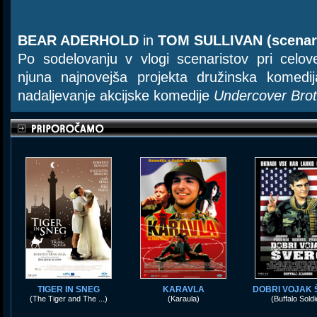
BEAR ADERHOLD
in
TOM SULLIVAN (scenari
Po sodelovanju v vlogi scenaristov pri celo
njuna najnovejša projekta družinska komed
nadaljevanje akcijske komedije
Undercover Brot
TIGER IN SNEG
KARAVLA
DOBRI VOJAK 
(The Tiger and The ...)
(Karaula)
(Buffalo Soldi