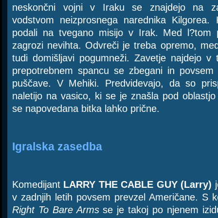
neskončni vojni v Iraku se znajdejo na z
vodstvom neizprosnega narednika Kilgorea. 
podali na tvegano misijo v Irak. Med l?tom 
zagrozi nevihta. Odvreči je treba opremo, me
tudi domišljavi pogumneži. Zavetje najdejo v
prepotrebnem spancu se zbegani in povsem iz
puščave. V Mehiki. Predvidevajo, da so prisp
naletijo na vasico, ki se je znašla pod oblastjo
se napovedana bitka lahko prične.
Igralska zasedba
Komedijant
LARRY THE CABLE GUY (Larry)
j
v zadnjih letih povsem prevzel Američane. S
Right To Bare Arms
se je takoj po njenem izid