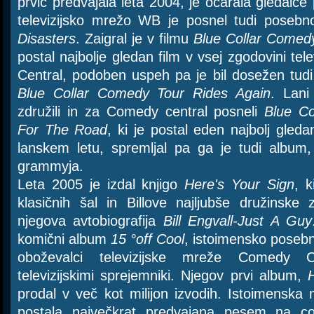
prvič predvajala leta 2004, je očarala gledalce
televizijsko mrežo WB je posnel tudi poseb
Disasters
. Zaigral je v filmu
Blue Collar Comed
postal najbolje gledan film v vsej zgodovini t
Central, podoben uspeh pa je bil dosežen tudi
Blue Collar Comedy Tour Rides Again
. Lani
združili in za Comedy central posneli
Blue C
For The Road
, ki je postal eden najbolj gledan
lanskem letu, spremljal pa ga je tudi album,
grammyja.
Leta 2005 je izdal knjigo
Here's Your Sign
, k
klasičnih šal in Billove najljubše družinske
njegova avtobiografija
Bill Engvall-Just A Guy
komični album
15 °off Cool
, istoimensko posebn
oboževalci televizijske mreže Comedy C
televizijskimi sprejemniki. Njegov prvi album,
prodal v več kot milijon izvodih. Istoimenska 
postala največkrat predvajana pesem na c