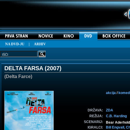
NA DVD-JU
|
ARHIV
DELTA FARSA (
2007
)
(Delta Farce)
akcija
/
komedi
DRŽAVA:
ZDA
REŽIJA:
C.B. Harding
SCENARIJ:
Bear Aderhold 
IGRALCI:
Bill Engvall,
Ch