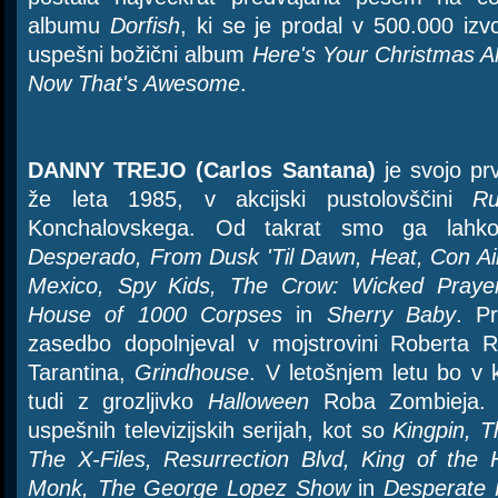
albumu
Dorfish
, ki se je prodal v 500.000 izvo
uspešni božični album
Here's Your Christmas 
Now That's Awesome
.
DANNY TREJO (Carlos Santana)
je svojo prv
že leta 1985, v akcijski pustolovščini
Ru
Konchalovskega. Od takrat smo ga lahko
Desperado, From Dusk 'Til Dawn, Heat, Con Ai
Mexico, Spy Kids, The Crow: Wicked Prayer,
House of 1000 Corpses
in
Sherry Baby
. Pr
zasedbo dopolnjeval v mojstrovini Roberta 
Tarantina,
Grindhouse
. V letošnjem letu bo v 
tudi z grozljivko
Halloween
Roba Zombieja. Na
uspešnih televizijskih serijah, kot so
Kingpin, T
The X-Files, Resurrection Blvd, King of the H
Monk, The George Lopez Show
in
Desperate 