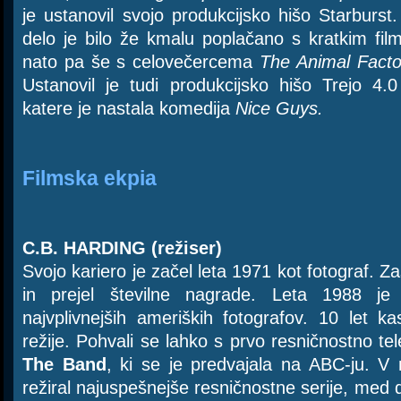
je ustanovil svojo produkcijsko hišo Starburs
delo je bilo že kmalu poplačano s kratkim f
nato pa še s celovečercema
The Animal Facto
Ustanovil je tudi produkcijsko hišo Trejo 4.
katere je nastala komedija
Nice Guys.
Filmska ekpia
C.B. HARDING (režiser)
Svojo kariero je začel leta 1971 kot fotograf. Za
in prejel številne nagrade. Leta 1988 je
najvplivnejših ameriških fotografov. 10 let ka
režije. Pohvali se lahko s prvo resničnostno tele
The Band
, ki se je predvajala na ABC-ju. V na
režiral najuspešnejše resničnostne serije, med 