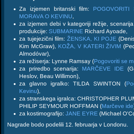
Za izjemen britanski film:
POGOVORITI 
MORAVA O KEVINU
,
za izjemen debi v kategoriji režije, scenarija 
produkcije:
SUBMARINE
Richard Ayoade,
za tujejezični film:
ŽENSKA, KI POJE
(Denis
Kim McGraw),
KOŽA, V KATERI ŽIVIM
(Ped
Almodóvar),
za režiserja: Lynne Ramsay (
Pogovoriti se 
za priredbo scenarija:
MARČEVE IDE
(Ge
Heslov, Beau Willimon),
za glavno igralko: TILDA SWINTON (
Po
Kevinu
),
za stranskega igralca: CHRISTOPHER PL
PHILIP SEYMOUR HOFFMAN (
Marčeve ide
za kostimografijo:
JANE EYRE
(Michael O'C
Nagrade bodo podelili 12. februarja v Londonu.