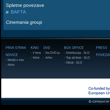
Spletne povezave
BAFTA
Cinemania group
PRVA STRAN
KINO
DVD
BOX OFFICE
PRESS
V kinu
Na DVD-ju
Distribucija - SLO
NOVICE
POVEZA
Arhiv
Arhiv
Top all time - SLO
Mediji o nas
Obisk - SLO
Arhiv