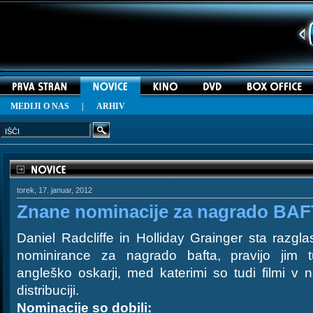
MEDIJI O NAS
|
ARHIV
torek, 17. januar, 2012
Znane nominacije za nagrado BA
Daniel Radcliffe in Holliday Grainger sta razglas
nominirance za nagrado bafta, pravijo jim t
angleško oskarji, med katerimi so tudi filmi v n
distribuciji.
Nominacije so dobili: