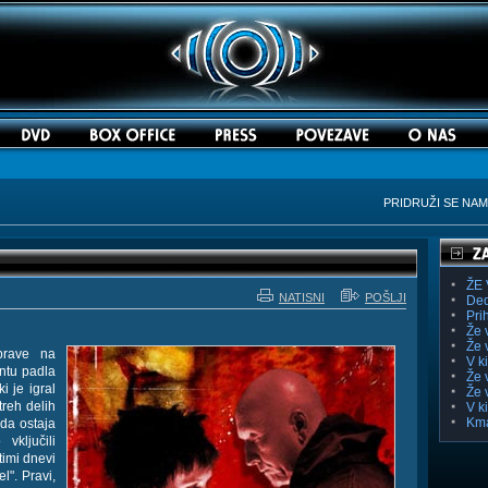
PRIDRUŽI SE NA
ŽE 
NATISNI
POŠLJI
Ded
Pri
Že 
Že 
iprave na
V k
ontu padla
Že 
i je igral
Že 
reh delih
V k
Kma
da ostaja
vključili
timi dnevi
l". Pravi,