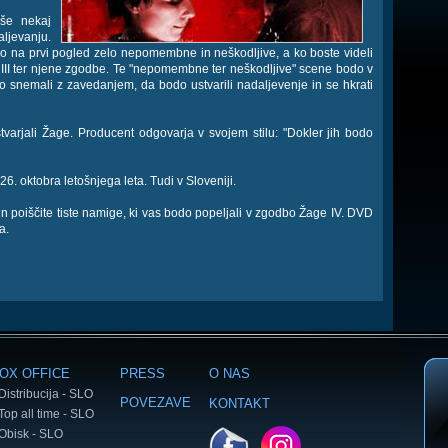
 še nekaj
aljevanju.
 ki so na prvi pogled zelo nepomembne in neškodljive, a ko boste videli
 III ter njene zgodbe. Te "nepomembne ter neškodljive" scene bodo v
 snemali z zavedanjem, da bodo ustvarili nadaljevenje in se hkrati
tvarjali Žage. Producent odgovarja v svojem stilu: "Dokler jih bodo
26. oktobra letošnjega leta. Tudi v Sloveniji.
n poiščite tiste namige, ki vas bodo popeljali v zgodbo Žage IV. DVD
a.
OX OFFICE
PRESS
O NAS
Distribucija - SLO
POVEZAVE
KONTAKT
Top all time - SLO
Obisk - SLO