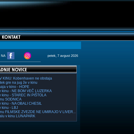
M NA
petek, 7 avgust 2026
V KINU: Kobenhaven ne obstaja
ek gre na jug že v kinu
haja v kino - HOPE
v kinu - NE BOM VEČ LUZERKA
v kinu - STAREC IN PIŠTOLA
inu SODNICA
v kinu - NA OBALI CHESIL
v kinu - LBJ
inu FILMSKE ZVEZDE NE UMIRAJO V LIVER...
lu v kinu LUNAPARK