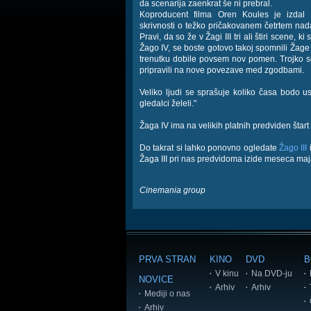
da scenarija zaenkrat še ni prebral.
Koproducent filma Oren Koules je izdal
skrivnosti o težko pričakovanem četrtem nad
Pravi, da so že v Žagi III tri ali štiri scene,
Žago IV, se boste gotovo takoj spomnili Žage
trenutku dobile povsem nov pomen. Trojko so
pripravili na nove povezave med zgodbami.
Veliko ljudi se sprašuje koliko časa bodo us
gledalci želeli."
Žaga IV ima na velikih platnih predviden štart 
Do takrat si lahko ponovno ogledate
Žago III
i
Žaga III pri nas predvidoma izide meseca maj
Cinemania group
PRVA STRAN
KINO
DVD
B
V kinu
Na DVD-ju
NOVICE
Arhiv
Arhiv
Mediji o nas
Arhiv