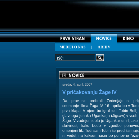
MEDIJI O NAS
|
ARHIV
sreda, 4. april, 2007
V pričakovanju Žage IV
Da, prav ste prebrali. Zečenjajo se pr
snemanje filma Žaga IV. 16. aprila bo v Tor
prva klapa. V njem bo igral tudi Tobin Bell, k
glavnega junaka Ugankarja (Jigsaw) v vseh t
Žage. V zadnjem delu je Ugankar umrl, tako 
skrivnost, kako bodo v zgodbo ponovno 
omenjeni lik. Tudi sam Tobin še pred štirinajs
ni vedel, na kakšen način bo ponovno "ožive