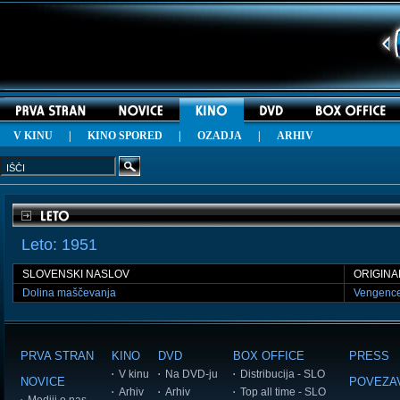
V KINU
| KINO SPORED |
OZADJA
|
ARHIV
Leto: 1951
SLOVENSKI NASLOV
ORIGINA
Dolina maščevanja
Vengence
PRVA STRAN
KINO
DVD
BOX OFFICE
PRESS
V kinu
Na DVD-ju
Distribucija - SLO
NOVICE
POVEZA
Arhiv
Arhiv
Top all time - SLO