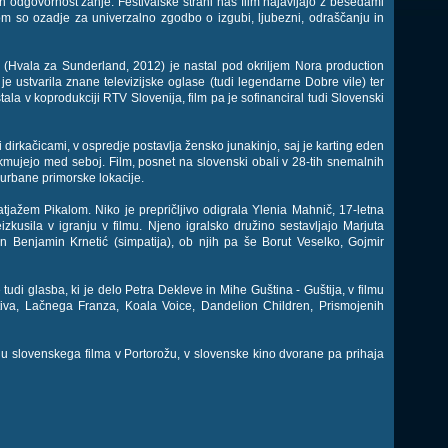
in odgovornost zanje. Festivalske strani naš film najavljajo z besedami
tom so ozadje za univerzalno zgodbo o izgubi, ljubezni, odraščanju in
 (Hvala za Sunderland, 2012) je nastal pod okriljem Nora production
je ustvarila znane televizijske oglase (tudi legendarne Dobre vile) ter
ala v koprodukciji RTV Slovenija, film pa je sofinanciral tudi Slovenski
 dirkačicami, v ospredje postavlja žensko junakinjo, saj je karting eden
kmujejo med seboj. Film, posnet na slovenski obali v 28-tih snemalnih
r urbane primorske lokacije.
atjažem Pikalom. Niko je prepričljivo odigrala Ylenia Mahnič, 17-letna
eizkusila v igranju v filmu. Njeno igralsko družino sestavljajo Marjuta
 Benjamin Krnetić (simpatija), ob njih pa še Borut Veselko, Gojmir
udi glasba, ki je delo Petra Dekleve in Mihe Guština - Guštija, v filmu
tiva, Lačnega Franza, Koala Voice, Dandelion Children, Prismojenih
alu slovenskega filma v Portorožu, v slovenske kino dvorane pa prihaja