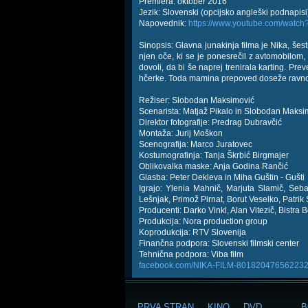
Premiera: oktober 2016
Jezik: Slovenski (opcijsko angleški podnapisi
Napovednik:
https://www.youtube.com/wat
Sinopsis: Glavna junakinja filma je Nika, šestn
njen oče, ki se je ponesrečil z avtomobilom,
dovoli, da bi še naprej trenirala karting. Pre
hčerke. Toda mamina prepoved doseže ravno
Režiser: Slobodan Maksimović
Scenarista: Matjaž Pikalo in Slobodan Maksi
Direktor fotografije: Predrag Dubravčić
Montaža: Jurij Moškon
Scenografija: Marco Juratovec
Kostumografinja: Tanja Škrbić Birgmajer
Oblikovalka maske: Anja Godina Rančić
Glasba: Peter Dekleva in Miha Guštin - Gušti
Igrajo: Ylenia Mahnič, Marjuta Slamič, Seb
Lešnjak, Primož Pirnat, Borut Veselko, Patrik
Producenti: Darko Vinkl, Alan Vitezič, Bistra
Produkcija: Nora production group
Koprodukcija: RTV Slovenija
Finančna podpora: Slovenski filmski center
Tehnična podpora: Viba film
facebook.com/NIKA-FILM-801820476562232
PRVA STRAN
KINO
DVD
B