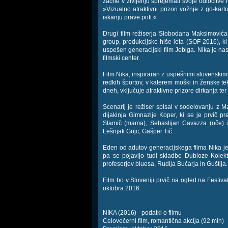
začne v življenju sprejemati svoje odločitve 
»Vizualno atraktivni prizori vožnje z go-kar
iskanju prave poti.«
Drugi film režiserja Slobodana Maksimovića
group, produkcijske hiše leta (SOF 2016), ki 
uspešen generacijski film Jebiga. Nika je nast
filmski center.
Film Nika, inspiraran z uspešnimi slovenskimi
redkih športov, v katerem moški in ženske te
dneh, vključuje atraktivne prizore dirkanja te
Scenarij je režiser spisal v sodelovanju z M
dijakinja Gimnazije Koper, ki se je prvič pr
Slamič (mama), Sebastijan Cavazza (oče) in
Lešnjak Gojc, Gašper Tič...
Eden od adutov generacijskega filma Nika je t
pa se pojavijo tudi skladbe Dubioze Kolek
profesorjev bluesa, Rudija Bučarja in Guštija.
Film bo v Sloveniji prvič na ogled na Festiv
oktobra 2016.
NIKA (2016) - podatki o filmu
Celovečerni film, romantična akcija (92 min)