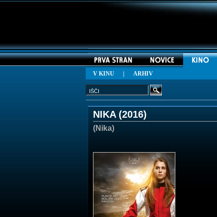
V KINU
|
ARHIV
NIKA (
2016
)
(Nika)