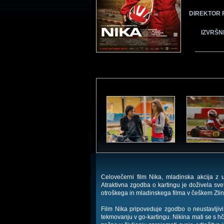
DIREKTOR 
IZVRŠN
Celovečerni film Nika, mladinska akcija z 
Atraktivna zgodba o kartingu je doživela s
otroškega in mladinskega filma v češkem Zlinu, k
Film Nika pripoveduje zgodbo o neustavljivi 
tekmovanju v go-kartingu. Nikina mati se s hče