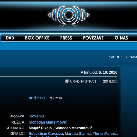
PRIDRUŽI SE NA
V kinu od: 6. 10. 2016
URADNA STRAN
IMDB
družinski
| 92 min
DRŽAVA:
Slovenija
REŽIJA:
Slobodan Maksimović
SCENARIJ:
Matjaž Pikalo , Slobodan Maksimović
IGRALCI:
Sebastijan Cavazza,
Marjuta Slamič,
Ylenia Mahnič,