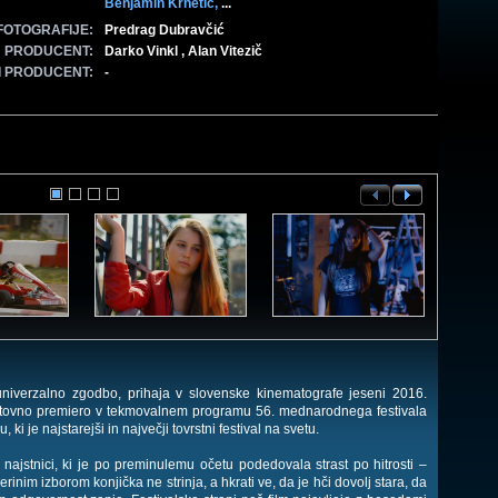
Benjamin Krnetić,
...
FOTOGRAFIJE:
Predrag Dubravčić
PRODUCENT:
Darko Vinkl , Alan Vitezič
I PRODUCENT:
-
univerzalno zgodbo, prihaja v slovenske kinematografe jeseni 2016.
vetovno premiero v tekmovalnem programu 56. mednarodnega festivala
i je najstarejši in največji tovrstni festival na svetu.
najstnici, ki je po preminulemu očetu podedovala strast po hitrosti –
rinim izborom konjička ne strinja, a hkrati ve, da je hči dovolj stara, da