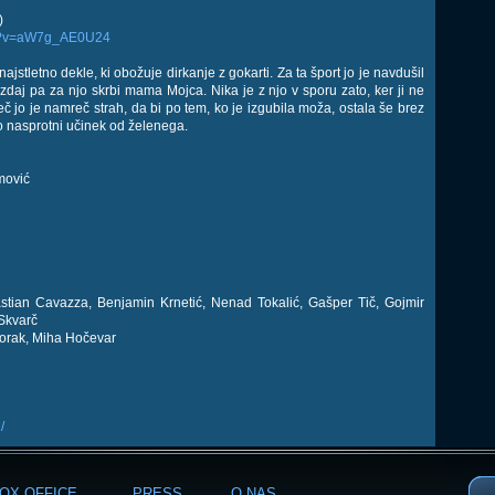
)
ch?v=aW7g_AE0U24
ajstletno dekle, ki obožuje dirkanje z gokarti. Za ta šport jo je navdušil
 zdaj pa za njo skrbi mama Mojca. Nika je z njo v sporu zato, ker ji ne
več jo je namreč strah, da bi po tem, ko je izgubila moža, ostala še brez
 nasprotni učinek od želenega.
mović
astian Cavazza, Benjamin Krnetić, Nenad Tokalić, Gašper Tič, Gojmir
 Skvarč
 Borak, Miha Hočevar
/
OX OFFICE
PRESS
O NAS