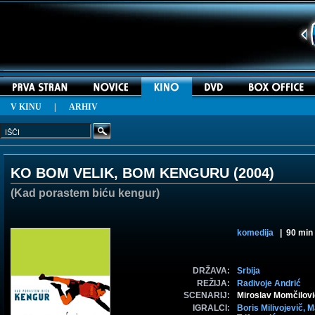
V KINU
|
ARHIV
KO BOM VELIK, BOM KENGURU (
2004
)
(Kad porastem biću kengur)
komedija
| 90 min
DRŽAVA:
Srbija
REŽIJA:
Radivoje Andrić
SCENARIJ:
Miroslav Momčilovi
IGRALCI:
Boris Milivojevič,
M