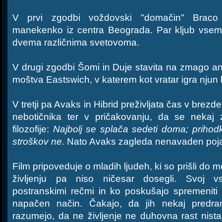
V prvi zgodbi voždovski "domačin" Braco p
manekenko iz centra Beograda. Par kljub vsem
dvema različnima svetovoma.
V drugi zgodbi Šomi in Duje stavita na zmago
moštva Eastswich, v katerem kot vratar igra njun 
V tretji pa Avaks in Hibrid preživljata čas v brezdel
nebotičnika ter v pričakovanju, da se nekaj 
filozofije:
Najbolj se splača sedeti doma; prihodk
stroškov ne.
Nato Avaks zagleda nenavaden poj
Film pripoveduje o mladih ljudeh, ki so prišli do m
življenju pa niso ničesar dosegli. Svoj v
postranskimi rečmi in ko poskušajo spremeniti 
napačen način. Čakajo, da jih nekaj predram
razumejo, da ne življenje ne duhovna rast nist