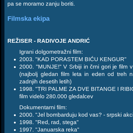
pa se moramo zanju boriti.
Filmska ekipa
REŽISER - RADIVOJE ANDRIĆ
Igrani dolgometražni film:
2003. "KAD PORASTEM BIĆU KENGUR"
2000. "MUNJE!" V Srbiji in črni gori je film
(najbolj gledan film leta in eden od treh n
zadnjih desetih letih)
1998. "TRI PALME ZA DVE BITANGE I RIBICU" 
film videlo 280.000 gledalcev
Dokumentarni film:
2000. "Jel bombarduju kod vas? - srpski akc
1998. "Red, rad, stega"
1997. "Januarska reka"