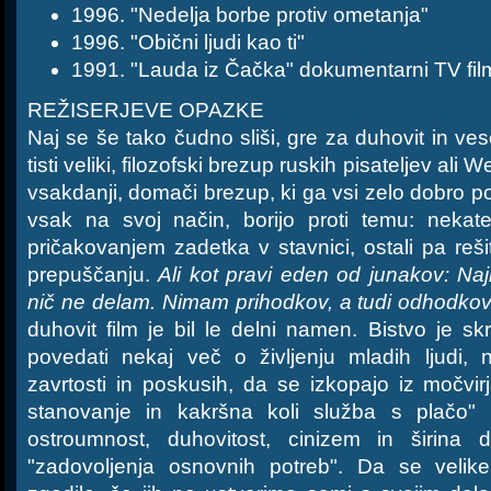
1996. "Nedelja borbe protiv ometanja"
1996. "Obični ljudi kao ti"
1991. "Lauda iz Čačka" dokumentarni TV fil
REŽISERJEVE OPAZKE
Naj se še tako čudno sliši, gre za duhovit in ves
tisti veliki, filozofski brezup ruskih pisateljev ali
vsakdanji, domači brezup, ki ga vsi zelo dobro p
vsak na svoj način, borijo proti temu: nekater
pričakovanjem zadetka v stavnici, ostali pa re
prepuščanju.
Ali kot pravi eden od junakov: Naj
nič ne delam. Nimam prihodkov, a tudi odhodkov
duhovit film je bil le delni namen. Bistvo je skr
povedati nekaj več o življenju mladih ljudi, 
zavrtosti in poskusih, da se izkopajo iz močvi
stanovanje in kakršna koli služba s plačo"
ostroumnost, duhovitost, cinizem in širina
"zadovoljenja osnovnih potreb". Da se velike