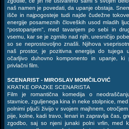
zgodile, če jih ne ustvarimo sami s svojim de
naš namen je povedati, da upanje obstaja. Sn
išče in najpogosteje tudi najde čudežne tokove
energije posameznih človeških usod mladih lju
"postopanjem", med tavanjem po sebi in drugi
vsemu, kar se je zgrnilo nad njih, uresničijo pob
so se neprostovoljno znašli. Njihova vseprisot
naš prostor, je pozitivna energija do tujega 
očarljivo duhovno komponento in upanje, ki pl
privlačni film.
SCENARIST - MIROSLAV MOMČILOVIĆ
KRATKE OPAZKE SCENARISTA
Film je romantična komedija o neodraščan
stavnice, zguljenega kina in neke stolpnice, med lju
polnimi pljuči živijo v svojem majhnem, otročjem
pije, kolne, kadi travo, lenari in zapravlja čas,
zgodbo, saj so njeni junaki polni vrlin, med 