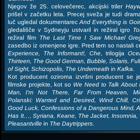
Njegov že 25. celovečerec, akcijski triler
Hayw
prišel v začetku leta. Precej sveža je tudi dra
luč ugledal dokumentarec
And Everything is Goi
gledališče v Sydneyju ustvaril in režiral igro
To
režiral film
The Last Time I Saw Michael Gre
zasedbo iz omenjene igre. Pred tem so nastali 
Experience, The Informant!, Che
, trilogija
Oce
Thirteen, The Good German, Bubble, Solaris, Full
of Sight, Schizopolis, The Underneath
in
Kafka
.
Kot producent oziroma izvršni producent se j
filmske projekte, kot so
We Need to Talk About K
Man, I'm Not There, Far From Heaven, Mi
Polanski: Wanted and Desired, Wind Chill, Cr
Good Luck, Confessions of a Dangerous Mind, 
Has It…, Syriana, Keane, The Jacket, Insomnia,
Pleasantville
in
The Daytrippers
.