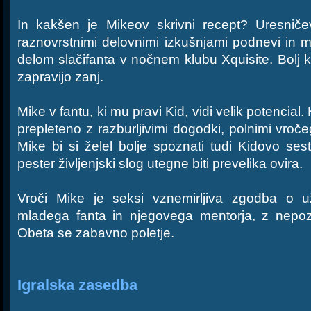
In kakšen je Mikeov skrivni recept? Uresniče
raznovrstnimi delovnimi izkušnjami podnevi in 
delom slačifanta v nočnem klubu Xquisite. Bolj k
zapravijo zanj.
Mike v fantu, ki mu pravi Kid, vidi velik potencial.
prepleteno z razburljivimi dogodki, polnimi vroče
Mike bi si želel bolje spoznati tudi Kidovo se
pester življenjski slog utegne biti prevelika ovira.
Vroči Mike je seksi vznemirljiva zgodba o u
mladega fanta in njegovega mentorja, z nepoza
Obeta se zabavno poletje.
Igralska zasedba