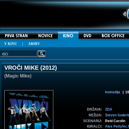
V KINU
|
ARHIV
VROČI MIKE (
2012
)
(Magic Mike)
komedija
| 10
DRŽAVA:
ZDA
REŽIJA:
Steven Soder
SCENARIJ:
Reid Carolin
IGRALCI:
Alex Pettyfer,