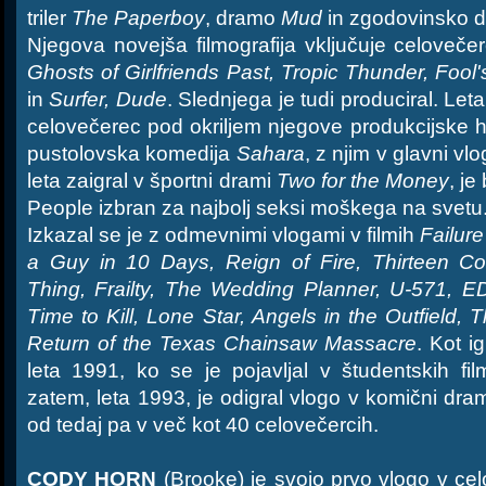
triler
The Paperboy
, dramo
Mud
in zgodovinsko 
Njegova novejša filmografija vključuje celoveč
Ghosts of Girlfriends Past, Tropic Thunder, Fool
in
Surfer, Dude
. Slednjega je tudi produciral. Leta
celovečerec pod okriljem njegove produkcijske hiš
pustolovska komedija
Sahara
, z njim v glavni vl
leta zaigral v športni drami
Two for the Money
, je
People izbran za najbolj seksi moškega na svetu
Izkazal se je z odmevnimi vlogami v filmih
Failur
a Guy in 10 Days, Reign of Fire, Thirteen C
Thing, Frailty, The Wedding Planner, U-571, ED
Time to Kill, Lone Star, Angels in the Outfield
Return of the Texas Chainsaw Massacre
. Kot i
leta 1991, ko se je pojavljal v študentskih fi
zatem, leta 1993, je odigral vlogo v komični dra
od tedaj pa v več kot 40 celovečercih.
CODY HORN
(Brooke) je svojo prvo vlogo v cel