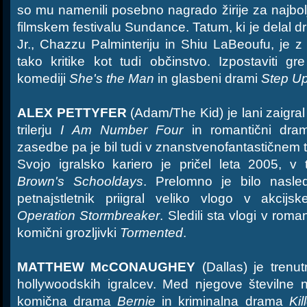
so mu namenili posebno nagrado žirije za najbo
filmskem festivalu Sundance. Tatum, ki je delal
Jr., Chazzu Palminteriju in Shiu LaBeoufu, je z 
tako kritike kot tudi občinstvo. Izpostaviti g
komediji
She's the Man
in glasbeni drami
Step U
ALEX PETTYFER
(Adam/The Kid) je lani zaigral
trilerju
I Am Number Four
in romantični dra
zasedbe pa je bil tudi v znanstvenofantastičnem t
Svojo igralsko kariero je pričel leta 2005, v 
Brown's Schooldays
. Prelomno je bilo nasled
petnajstletnik priigral veliko vlogo v akcijs
Operation Stormbreaker
. Sledili sta vlogi v roma
komični grozljivki
Tormented
.
MATTHEW McCONAUGHEY
(Dallas) je trenut
hollywoodskih igralcev. Med njegove številne 
komična drama
Bernie
in kriminalna drama
Kil