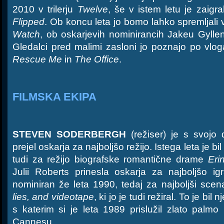
2010 v trilerju
Twelve
, še v istem letu je zaigr
Flipped
. Ob koncu leta jo bomo lahko spremljali 
Watch
, ob oskarjevih nominirancih Jakeu Gylle
Gledalci pred malimi zasloni jo poznajo po vlogah
Rescue Me
in
The Office
.
FILMSKA EKIPA
STEVEN SODERBERGH
(režiser) je s svoj
prejel oskarja za najboljšo režijo. Istega leta je bil
tudi za režijo biografske romantične drame
Eri
Julii Roberts prinesla oskarja za najboljšo ig
nominiran že leta 1990, tedaj za najboljši scen
lies, and videotape
, ki jo je tudi režiral. To je bi
s katerim si je leta 1989 prislužil zlato palmo
Cannesu.