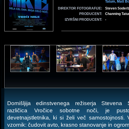
Tatum,
Matt B
DIREKTOR FOTOGRAFIJE:
Steven Soder
PRODUCENT:
Channing Tatum
IZVRŠNI PRODUCENT:
-
Domišljija edinstvenega režiserja Stevena
različica Vročice sobotne noči, je pusto
devetnajstletnika, ki si želi več samostojnosti. 
vzornik: čudovit avto, krasno stanovanje in ogro