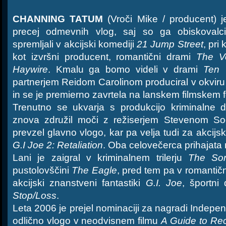
CHANNING TATUM
(Vroči Mike / producent) je
precej odmevnih vlog, saj so ga obiskovalc
spremljali v akcijski komediji
21 Jump Street
, pri 
kot izvršni producent, romantični drami
The V
Haywire
. Kmalu ga bomo videli v drami
Ten 
partnerjem Reidom Carolinom produciral v okviru
in se je premierno zavrtela na lanskem filmskem f
Trenutno se ukvarja s produkcijo kriminalne
znova združil moči z režiserjem Stevenom So
prevzel glavno vlogo, kar pa velja tudi za akcijs
G.I Joe 2: Retaliation
. Oba celovečerca prihajata 
Lani je zaigral v kriminalnem trilerju
The So
pustolovščini
The Eagle
, pred tem pa v romantičn
akcijski znanstveni fantastiki
G.I. Joe
, športni
Stop/Loss
.
Leta 2006 je prejel nominaciji za nagradi Indepen
odlično vlogo v neodvisnem filmu
A Guide to Rec