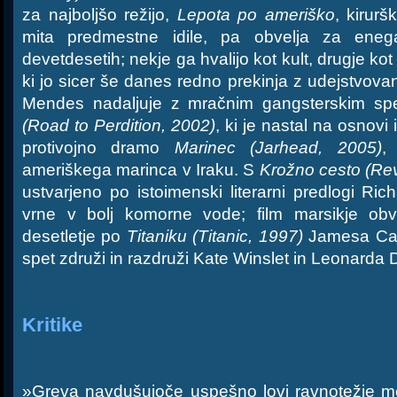
za najboljšo režijo,
Lepota po ameriško
, kirur
mita predmestne idile, pa obvelja za enega
devetdesetih; nekje ga hvalijo kot kult, drugje kot
ki jo sicer še danes redno prekinja z udejstvov
Mendes nadaljuje z mračnim gangsterskim s
(Road to Perdition, 2002)
, ki je nastal na osnovi
protivojno dramo
Marinec (Jarhead, 2005)
,
ameriškega marinca v Iraku. S
Krožno cesto (Re
ustvarjeno po istoimenski literarni predlogi Ri
vrne v bolj komorne vode; film marsikje obve
desetletje po
Titaniku (Titanic, 1997)
Jamesa Cam
spet združi in razdruži Kate Winslet in Leonarda 
Kritike
»Greva navdušujoče uspešno lovi ravnotežje me