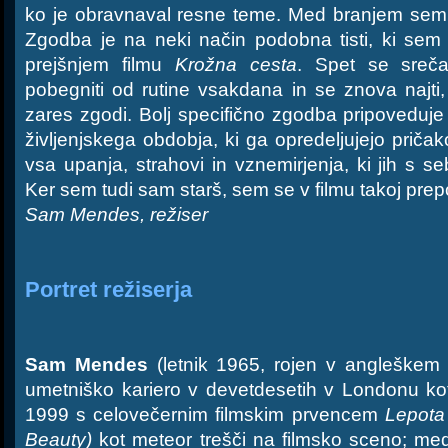
ko je obravnaval resne teme. Med branjem sem
Zgodba je na neki način podobna tisti, ki sem
prejšnjem filmu
Krožna cesta
. Spet se sreč
pobegniti od rutine vsakdana in se znova najti,
zares zgodi. Bolj specifično zgodba pripoveduj
življenjskega obdobja, ki ga opredeljujejo priča
vsa upanja, strahovi in vznemirjenja, ki jih s s
Ker sem tudi sam starš, sem se v filmu takoj prep
Sam Mendes, režiser
Portret režiserja
Sam Mendes
(letnik 1965, rojen v angleškem
umetniško kariero v devetdesetih v Londonu kot 
1999 s celovečernim filmskim prvencem
Lepota
Beauty)
kot meteor trešči na filmsko sceno; me