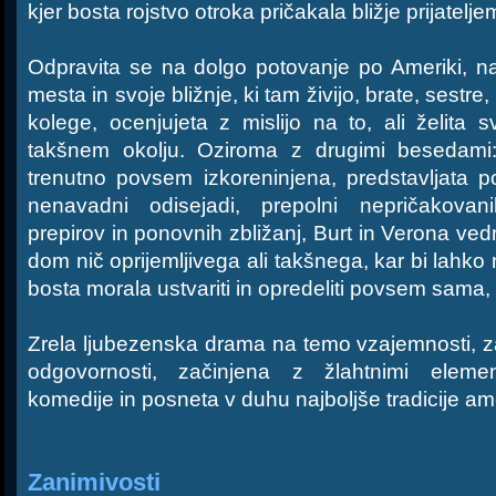
kjer bosta rojstvo otroka pričakala bližje prijatelj
Odpravita se na dolgo potovanje po Ameriki, 
mesta in svoje bližnje, ki tam živijo, brate, sestr
kolege, ocenjujeta z mislijo na to, ali želita s
takšnem okolju. Oziroma z drugimi besedami: a
trenutno povsem izkoreninjena, predstavljata
nenavadni odisejadi, prepolni nepričakovani
prepirov in ponovnih zbližanj, Burt in Verona vedn
dom nič oprijemljivega ali takšnega, kar bi lahko
bosta morala ustvariti in opredeliti povsem sama, 
Zrela ljubezenska drama na temo vzajemnosti, 
odgovornosti, začinjena z žlahtnimi element
komedije in posneta v duhu najboljše tradicije am
Zanimivosti