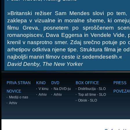
»Britanski režiser Sam Mendes slovi po tem, 
zaklepa v vizualne in moralne sheme, ki omeju
filmu Greva, posnetem po sproščenem scen
romanopiscev, Dava Eggersa in Vendele Vide, 
krenil v nasprotno smer. Zdaj srečno potuje po 
arhetipov odkriva njene tipe. Struktura filma je od
najboljši maniri filmov ceste iz sedemdesetih.«
David Denby, The New Yorker
PRVA STRAN
KINO
DVD
BOX OFFICE
PRESS
V kinu
Na DVD-ju
Distribucija - SLO
NOVICE
POVEZA
Arhiv
Arhiv
Top all time - SLO
Mediji o nas
Obisk - SLO
Arhiv