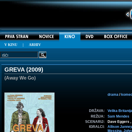
V KINU
|
ARHIV
GREVA (
2009
)
(Away We Go)
drama
/
komed
DRŽAVA:
Velika Britanij
REŽIJA:
Sam Mendes
SCENARIJ:
Dave Eggers ,
IGRALCI:
Allison Janne
Messina,
John