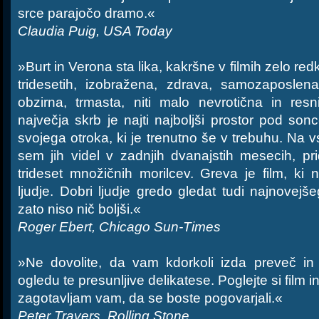
srce parajočo dramo.«
Claudia Puig, USA Today
»Burt in Verona sta lika, kakršne v filmih zelo re
tridesetih, izobražena, zdrava, samozaposlena
obzirna, trmasta, niti malo nevrotična in resn
največja skrb je najti najboljši prostor pod son
svojega otroka, ki je trenutno še v trebuhu. Na vsa
sem jih videl v zadnjih dvanajstih mesecih, p
trideset množičnih morilcev. Greva je film, ki 
ljudje. Dobri ljudje gredo gledat tudi najnovejš
zato niso nič boljši.«
Roger Ebert, Chicago Sun-Times
»Ne dovolite, da vam kdorkoli izda preveč in
ogledu te presunljive delikatese. Poglejte si film i
zagotavljam vam, da se boste pogovarjali.«
Peter Travers, Rolling Stone