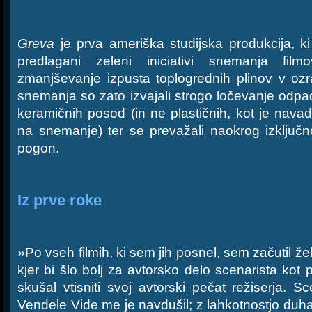
Greva
je prva ameriška studijska produkcija, ki
predlagani zeleni iniciativi snemanja fi
zmanjševanje izpusta toplogrednih plinov v ozr
snemanja so zato izvajali strogo ločevanje odpad
keramičnih posod (in ne plastičnih, kot je navad
na snemanje) ter se prevažali naokrog izključno
pogon.
Iz prve roke
»Po vseh filmih, ki sem jih posnel, sem začutil željo
kjer bi šlo bolj za avtorsko delo scenarista kot 
skušal vtisniti svoj avtorski pečat režiserja. 
Vendele Vide me je navdušil; z lahkotnostjo duha j