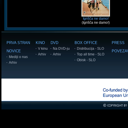
Igrišča ne damo!
(Igrišča ne damo!)
PRVA STRAN
KINO
DVD
BOX OFFICE
PRESS
V kinu
Na DVD-ju
Distribucija - SLO
NOVICE
POVEZA
Arhiv
Arhiv
Top all time - SLO
Mediji o nas
Obisk - SLO
Arhiv