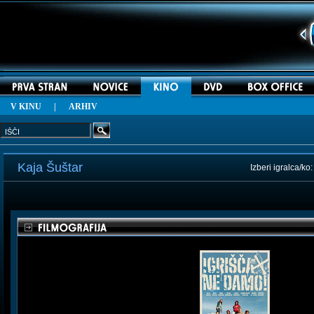
V KINU
|
ARHIV
Kaja Šuštar
Izberi igralca/ko