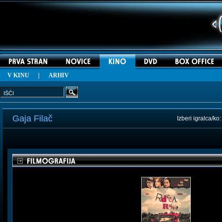
V KINU
|
ARHIV
Gaja Filač
Izberi igralca/ko