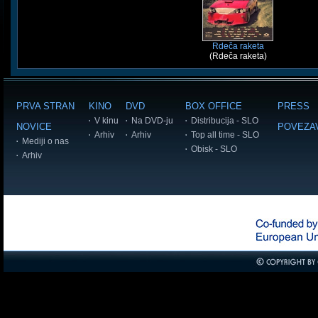
Rdeča raketa
(Rdeča raketa)
PRVA STRAN
KINO
DVD
BOX OFFICE
PRESS
V kinu
Na DVD-ju
Distribucija - SLO
NOVICE
POVEZA
Arhiv
Arhiv
Top all time - SLO
Mediji o nas
Obisk - SLO
Arhiv