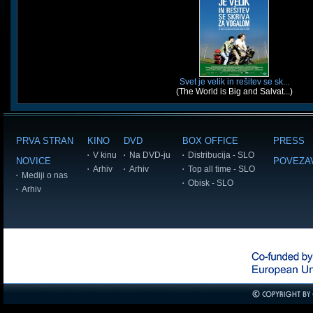
Svet je velik in rešitev se sk...
(The World is Big and Salvat...)
PRVA STRAN
KINO
DVD
BOX OFFICE
PRESS
V kinu
Na DVD-ju
Distribucija - SLO
NOVICE
POVEZA
Arhiv
Arhiv
Top all time - SLO
Mediji o nas
Obisk - SLO
Arhiv