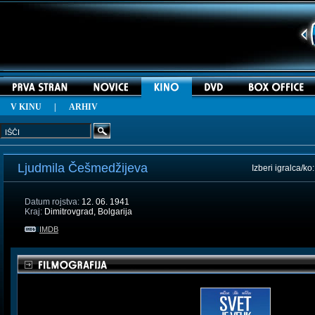
V KINU
|
ARHIV
Ljudmila Češmedžijeva
Izberi igralca/ko
Datum rojstva:
12. 06. 1941
Kraj:
Dimitrovgrad, Bolgarija
IMDB