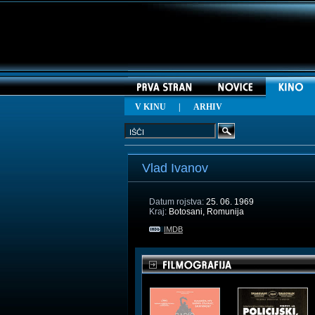
V KINU
|
ARHIV
Vlad Ivanov
Datum rojstva:
25. 06. 1969
Kraj:
Botosani, Romunija
IMDB