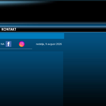
M NA
nedelja, 9 avgust 2026