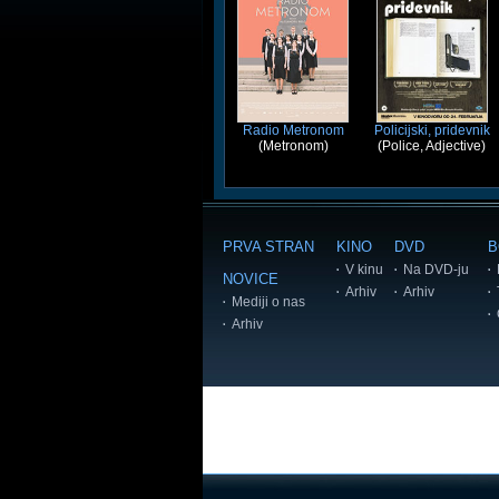
Radio Metronom
Policijski, pridevnik
(Metronom)
(Police, Adjective)
PRVA STRAN
KINO
DVD
B
V kinu
Na DVD-ju
NOVICE
Arhiv
Arhiv
Mediji o nas
Arhiv