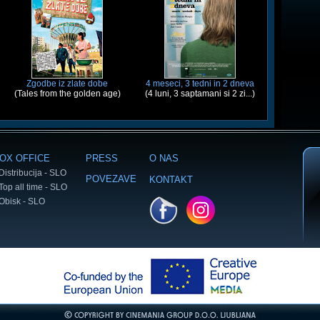
Zgodbe iz zlate dobe
4 meseci, 3 tedni in 2 dneva
(Tales from the golden age)
(4 luni, 3 saptamani si 2 zi...)
OX OFFICE
PRESS
O NAS
Distribucija - SLO
POVEZAVE
KONTAKT
Top all time - SLO
Obisk - SLO