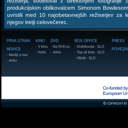
režiserja, sodeloval z direktorjem fotografi
produkcijskim oblikovalcem Simonom Bowlesom. P
uvrstili med 10 najobetavnejših režiserjev za 
njegov tretji celovečerec.
PRVA STRAN
KINO
DVD
BOX OFFICE
PRESS
V kinu
Na DVD-ju
Distribucija - SLO
NOVICE
POVEZA
Arhiv
Arhiv
Top all time - SLO
Mediji o nas
Obisk - SLO
Arhiv