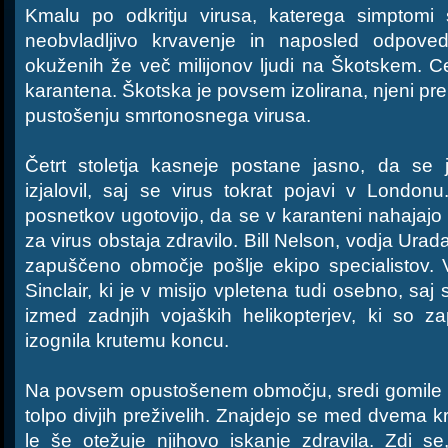
Kmalu po odkritju virusa, katerega simptomi
neobvladljivo krvavenje in naposled odpoved
okuženih že več milijonov ljudi na Škotskem. 
karantena. Škotska je povsem izolirana, njeni pre
pustošenju smrtonosnega virusa.
Četrt stoletja kasneje postane jasno, da se
izjalovil, saj se virus tokrat pojavi v London
posnetkov ugotovijo, da se v karanteni nahajajo 
za virus obstaja zdravilo. Bill Nelson, vodja Ura
zapuščeno območje pošlje ekipo specialistov. 
Sinclair, ki je v misijo vpletena tudi osebno, saj 
izmed zadnjih vojaških helikopterjev, ki so za
izognila krutemu koncu.
Na povsem opustošenem območju, sredi gomile um
tolpo divjih preživelih. Znajdejo se med dvema 
le še otežuje njihovo iskanje zdravila. Zdi s