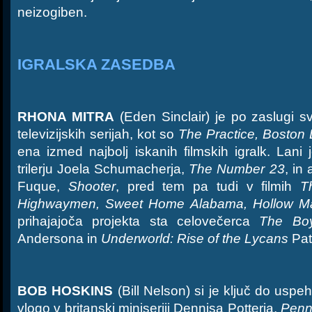
neizogiben.
IGRALSKA ZASEDBA
RHONA MITRA
(Eden Sinclair) je po zaslugi sv
televizijskih serijah, kot so
The Practice, Boston 
ena izmed najbolj iskanih filmskih igralk. Lan
trilerju Joela Schumacherja,
The Number 23
, in
Fuque,
Shooter
, pred tem pa tudi v filmih
T
Highwaymen, Sweet Home Alabama, Hollow M
prihajajoča projekta sta celovečerca
The Bo
Andersona in
Underworld: Rise of the Lycans
Pat
BOB HOSKINS
(Bill Nelson) si je ključ do uspeh
vlogo v britanski miniseriji Dennisa Potterja,
Penn