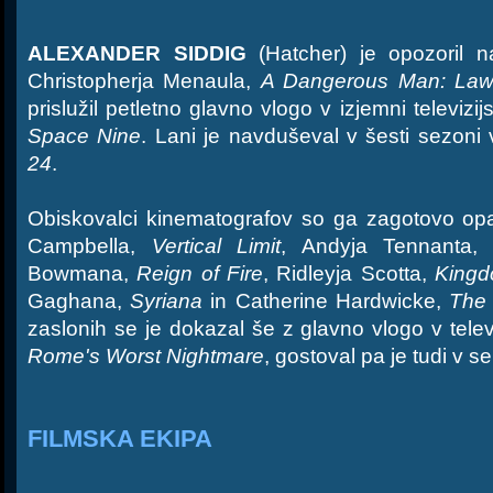
ALEXANDER SIDDIG
(Hatcher) je opozoril na
Christopherja Menaula,
A Dangerous Man: Lawr
prislužil petletno glavno vlogo v izjemni televizijs
Space Nine
. Lani je navduševal v šesti sezoni 
24
.
Obiskovalci kinematografov so ga zagotovo opaz
Campbella,
Vertical Limit
, Andyja Tennanta
Bowmana,
Reign of Fire
, Ridleyja Scotta,
Kingd
Gaghana,
Syriana
in Catherine Hardwicke,
The 
zaslonih se je dokazal še z glavno vlogo v tele
Rome's Worst Nightmare
, gostoval pa je tudi v se
FILMSKA EKIPA