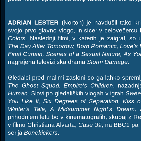
ADRIAN LESTER
(Norton) je navdušil tako kri
svojo prvo glavno vlogo, in sicer v celovečercu
Colors
. Naslednji filmi, v katerih je zaigral, s
The Day After Tomorrow, Born Romantic, Love's 
Final Curtain, Scenes of a Sexual Nature, As You
nagrajena televizijska drama
Storm Damage
.
Gledalci pred malimi zasloni so ga lahko spremlj
The Ghost Squad, Empire's Children
, nazadnj
Human
. Slovi po gledaliških vlogah v igrah
Swee
You Like It, Six Degrees of Separation, Kiss
Winter's Tale, A Midsummer Night's Dream,
prihodnjem letu bo v kinematografih, skupaj z R
v filmu Christiana Alvarta,
Case 39
, na BBC1 pa 
serija
Bonekickers
.