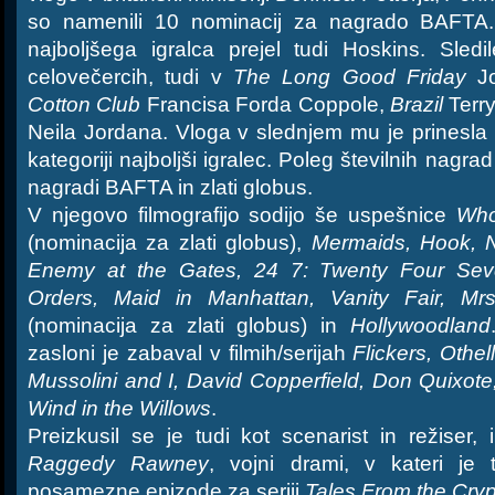
so namenili 10 nominacij za nagrado BAFTA.
najboljšega igralca prejel tudi Hoskins. Sledi
celovečercih, tudi v
The Long Good Friday
Jo
Cotton Club
Francisa Forda Coppole,
Brazil
Terry
Neila Jordana. Vloga v slednjem mu je prinesla
kategoriji najboljši igralec. Poleg številnih nagrad 
nagradi BAFTA in zlati globus.
V njegovo filmografijo sodijo še uspešnice
Who
(nominacija za zlati globus),
Mermaids, Hook, Ni
Enemy at the Gates, 24 7: Twenty Four Seve
Orders, Maid in Manhattan, Vanity Fair, Mr
(nominacija za zlati globus) in
Hollywoodland
zasloni je zabaval v filmih/serijah
Flickers, Othe
Mussolini and I, David Copperfield, Don Quixot
Wind in the Willows
.
Preizkusil se je tudi kot scenarist in režiser,
Raggedy Rawney
, vojni drami, v kateri je t
posamezne epizode za seriji
Tales From the Cryp