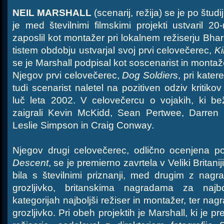
NEIL MARSHALL
(scenarij, režija) se je po študi
je med številnimi filmskimi projekti ustvaril 20-
zaposlil kot montažer pri lokalnem režiserju Bharat
tistem obdobju ustvarjal svoj prvi celovečerec,
Ki
se je Marshall podpisal kot soscenarist in montaž
Njegov prvi celovečerec,
Dog Soldiers
, pri kater
tudi scenarist naletel na pozitiven odziv kritikov
luč leta 2002. V celovečercu o vojakih, ki bež
zaigrali Kevin McKidd, Sean Pertwee, Darren 
Leslie Simpson in Craig Conway.
Njegov drugi celovečerec, odlično ocenjena p
Descent
, se je premierno zavrtela v Veliki Britani
bila s številnimi priznanji, med drugim z nagr
grozljivko, britanskima nagradama za najbo
kategorijah najboljši režiser in montažer, ter na
grozljivko. Pri obeh projektih je Marshall, ki je p