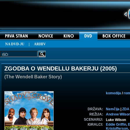
NA DVD-JU
|
ARHIV
ZGODBA O WENDELLU BAKERJU (
2005
)
(The Wendell Baker Story)
komedija
/
rom
DRŽAVA:
Nemčija
|
ZDA
REŽIJA:
Andrew Wilso
SCENARIJ:
Luke Wilson
IGRALCI:
Eddie Griffin,
E
Kristofferson,