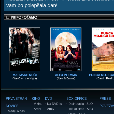
vam bo polepšala dan!
MAFIJSKE NOČI
ALEX IN EMMA
PUNCA MOJEGA
(We Own the Night)
(Alex & Emma)
(Dan in Real L
PRVA STRAN
KINO
DVD
BOX OFFICE
PRESS
V kinu
Na DVD-ju
Distribucija - SLO
NOVICE
POVEZA
Arhiv
Arhiv
Top all time - SLO
Mediji o nas