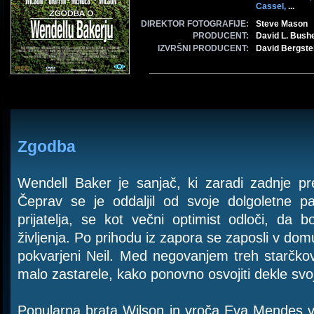
Cassel,
...
DIREKTOR FOTOGRAFIJE:
Steve Mason
PRODUCENT:
David L. Bushe
IZVRŠNI PRODUCENT:
David Bergstei
Zgodba
Wendell Baker je sanjač, ki zaradi zadnje p
Čeprav se je oddaljil od svoje dolgoletne pa
prijatelja, se kot večni optimist odloči, da 
življenja. Po prihodu iz zapora se zaposli v domu
pokvarjeni Neil. Med negovanjem treh starčko
malo zastarele, kako ponovno osvojiti dekle svo
Popularna brata Wilson in vroča Eva Mendes v 