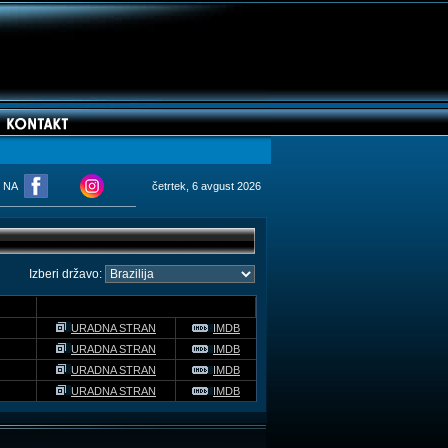
M NA
četrtek, 6 avgust 2026
Izberi državo:
URADNA STRAN
IMDB
URADNA STRAN
IMDB
URADNA STRAN
IMDB
URADNA STRAN
IMDB