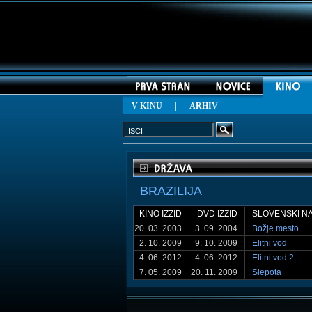
V KINU
|
ARHIV
BRAZILIJA
KINO IZZID
DVD IZZID
SLOVENSKI N
20. 03. 2003
3. 09. 2004
Božje mesto
2. 10. 2009
9. 10. 2009
Elitni vod
4. 06. 2012
4. 06. 2012
Elitni vod 2
7. 05. 2009
20. 11. 2009
Slepota