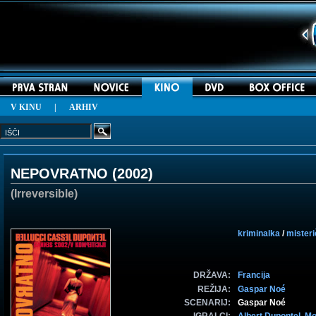
V KINU
|
ARHIV
NEPOVRATNO (
2002
)
(Irreversible)
kriminalka
/
misteri
DRŽAVA:
Francija
REŽIJA:
Gaspar Noé
SCENARIJ:
Gaspar Noé