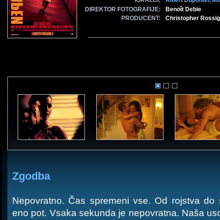
IGRALCI:
Albert Dupontel,
Mo
DIREKTOR FOTOGRAFIJE:
Benoît Debie
PRODUCENT:
Christopher Rossi
Zgodba
Nepovratno. Čas spremeni vse. Od rojstva do 
eno pot. Vsaka sekunda je nepovratna. Naša uso