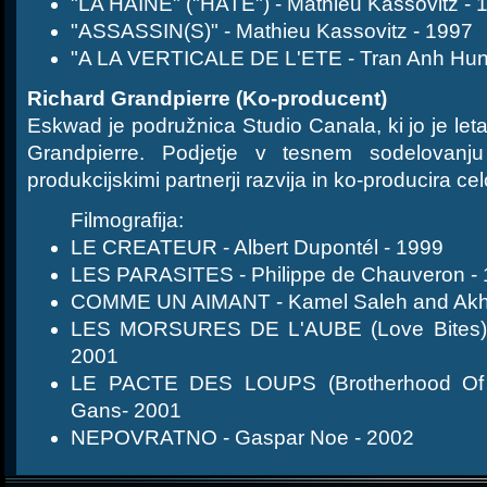
"LA HAINE" ("HATE") - Mathieu Kassovitz - 
"ASSASSIN(S)" - Mathieu Kassovitz - 1997
"A LA VERTICALE DE L'ETE - Tran Anh Hun
Richard Grandpierre (Ko-producent)
Eskwad je podružnica Studio Canala, ki jo je let
Grandpierre. Podjetje v tesnem sodelovanju z
produkcijskimi partnerji razvija in ko-producira ce
Filmografija:
LE CREATEUR - Albert Dupontél - 1999
LES PARASITES - Philippe de Chauveron -
COMME UN AIMANT - Kamel Saleh and Akh
LES MORSURES DE L'AUBE (Love Bites) -
2001
LE PACTE DES LOUPS (Brotherhood Of T
Gans- 2001
NEPOVRATNO - Gaspar Noe - 2002