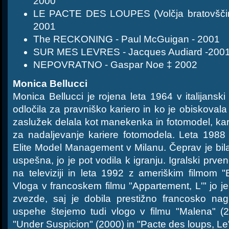
2000
LE PACTE DES LOUPES (Volčja bratovščin
2001
The RECKONING - Paul McGuigan - 2001
SUR MES LEVRES - Jacques Audiard -200
NEPOVRATNO - Gaspar Noe ‡ 2002
Monica Bellucci
Monica Bellucci je rojena leta 1964 v italijanski
odločila za pravniško kariero in ko je obiskovala
zaslužek delala kot manekenka in fotomodel, ka
za nadaljevanje kariere fotomodela. Leta 1988 s
Elite Model Management v Milanu. Čeprav je bila v
uspešna, jo je pot vodila k igranju. Igralski prve
na televiziji in leta 1992 z ameriškim filmom 
Vloga v francoskem filmu "Appartement, L'" jo je 
zvezde, saj je dobila prestižno francosko na
uspehe štejemo tudi vlogo v filmu "Malena" (2
"Under Suspicion" (2000) in "Pacte des loups, Le