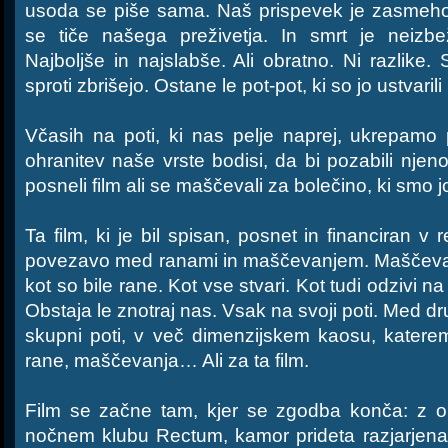
usoda se piše sama. Naš prispevek je zasmeh
se tiče našega preživetja. In smrt je neizbe
Najboljše in najslabše. Ali obratno. Ni razlike. 
sproti zbrišejo. Ostane le pot-pot, ki so jo ustvaril
Včasih na poti, ki nas pelje naprej, ukrepamo p
ohranitev naše vrste bodisi, da bi pozabili njeno
posneli film ali se maščevali za bolečino, ki smo jo
Ta film, ki je bil spisan, posnet in financiran v
povezavo med ranami in maščevanjem. Maščevan
kot so bile rane. Kot vse stvari. Kot tudi odzivi na 
Obstaja le znotraj nas. Vsak na svoji poti. Med dru
skupni poti, v več dimenzijskem kaosu, kater
rane, maščevanja… Ali za ta film.
Film se začne tam, kjer se zgodba konča: z
nočnem klubu Rectum, kamor prideta razjarjena 