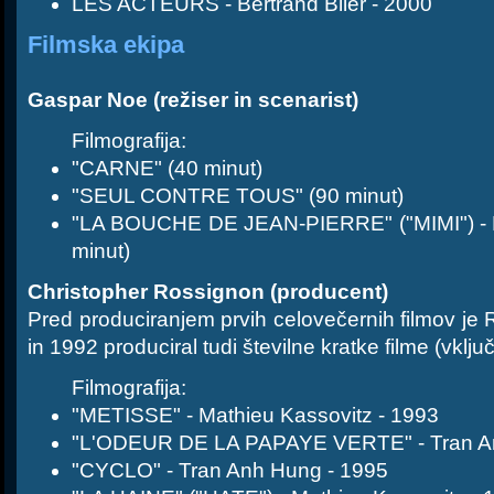
LES ACTEURS - Bertrand Blier - 2000
Filmska ekipa
Gaspar Noe (režiser in scenarist)
Filmografija:
"CARNE" (40 minut)
"SEUL CONTRE TOUS" (90 minut)
"LA BOUCHE DE JEAN-PIERRE" ("MIMI") - Lu
minut)
Christopher Rossignon (producent)
Pred produciranjem prvih celovečernih filmov je
in 1992 produciral tudi številne kratke filme (vklju
Filmografija:
"METISSE" - Mathieu Kassovitz - 1993
"L'ODEUR DE LA PAPAYE VERTE" - Tran A
"CYCLO" - Tran Anh Hung - 1995