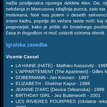
našla posiljevalca njunega dekleta Alex. Da, n
nekdanja in Marcusova zdajšnja punca, zato st
motivirana. Noé nas potem v desetih sekvenc
enem kadru, popelje do večera taiste noči: kaj s
pogovarjali, kako je prišlo do brutalnega posi
časa in dogodkov ni moč ustaviti oziroma obrniti.
Igralska zasedba
Vicente Cassel
LA HAINE (HATE) - Mathieu Kassovitz - 199
L'APPARTEMENT (The Apartment) - Gilles M
DOBERMANN - Jan Kounen - 1997
ELIZABETH - Shekhar Kapur - 1998
JEANNE D'ARC (Devica Orleanska) - 1999
BIRTHDAY GIRL - Jez Butterworth - 2001
LES RIVIERES POURPRES (©krlatne reke) 