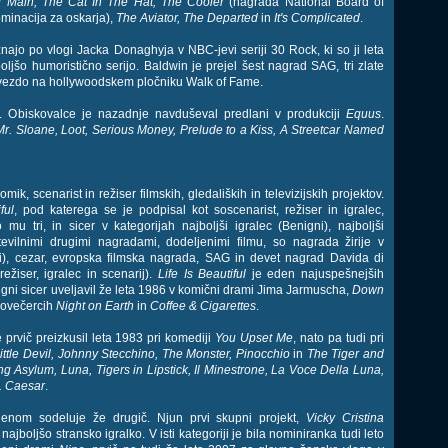
d Main, The Cat In The Hat, The Cooler
(nagrada National Board of
minacija za oskarja),
The Aviator, The Departed
in
It's Complicated
.
najo po vlogi Jacka Donaghyja v NBC-jevi seriji 30 Rock, ki so ji leta
jšo humoristično serijo. Baldwin je prejel šest nagrad SAG, tri zlate
zvezdo na hollywoodskem pločniku Walk of Fame.
rih. Obiskovalce je nazadnje navduševal predlani v produkciji
Equus
.
Mr. Sloane, Loot, Serious Money, Prelude to a Kiss, A Streetcar Named
mik, scenarist in režiser filmskih, gledaliških in televizijskih projektov.
ful
, pod katerega se je podpisal kot soscenarist, režiser in igralec,
u tri, in sicer v kategorijah najboljši igralec (Benigni), najboljši
številnimi drugimi nagradami, dodeljenimi filmu, so nagrada žirije v
i), cezar, evropska filmska nagrada, SAG in devet nagrad Davida di
režiser, igralec in scenarij).
Life Is Beautiful
je eden najuspešnejših
nigni sicer uveljavil že leta 1986 v komični drami Jima Jarmuscha,
Down
elovečercih
Night on Earth
in
Coffee & Cigarettes
.
 je prvič preizkusil leta 1983 pri komediji
You Upset Me
, nato pa tudi pri
Little Devil, Johnny Stecchino, The Monster, Pinocchio
in
The Tiger and
g Asylum, Luna, Tigers in Lipstick, Il Minestrone, La Voce Della Luna,
s. Caesar
.
nom sodeluje že drugič. Njun prvi skupni projekt,
Vicky Cristina
 najboljšo stransko igralko. V isti kategoriji je bila nominiranka tudi leto