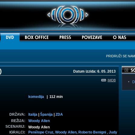
PRIDRUŽI SE NA
)
Datum izzida: 6. 05. 2013
IMDB
D
komedija
| 112 min
DRŽAVA:
Italija
|
Španija
|
ZDA
REŽIJA:
Woody Allen
SCENARIJ:
Woody Allen
IGRALCI:
Penélope Cruz,
Woody Allen,
Roberto Benigni ,
Judy