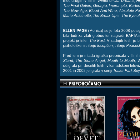
med drugim v filmih
Winter of Our Dreams, H
The Final Option, Georgia, Impromptu, Barto
The New Age, Blood And Wine, Absolute P
Marie Antoinette, The Break-Up
in
The Eye of
ELLEN PAGE
(Monica) se je leta 2008 pote
bila tudi za zlati globus ter nagradi BAFTA 
projekt je triler
The East
. V zadnjih letih je
psihološkem trilerju
Inception
, trilerju
Peacoc
Pred tem je mlada igralka prepričala v filmi
Stand, The Stone Angel, Mouth to Mouth, W
odigrala pri desetih letih, v kanadskem telev
2001 in 2002 je igrala v seriji
Trailer Park Bo