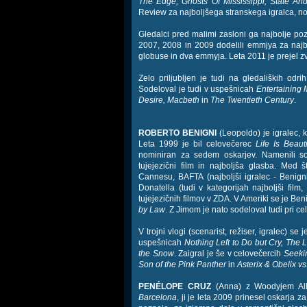
The Edge, Ghosts Of Mississippi, State An
Review za najboljšega stranskega igralca, no
Gledalci pred malimi zasloni ga najbolje poz
2007, 2008 in 2009 dodelili emmjya za najbol
globuse in dva emmyja. Leta 2011 je prejel 
Zelo priljubljen je tudi na gledaliških od
Sodeloval je tudi v uspešnicah
Entertaining 
Desire, Macbeth
in
The Twentieth Century
.
ROBERTO BENIGNI
(Leopoldo) je igralec, ko
Leta 1999 je bil celovečerec
Life Is Beauti
nominiran za sedem oskarjev. Namenili so m
tujejezični film in najboljša glasba. Med 
Cannesu, BAFTA (najboljši igralec - Benign
Donatella (tudi v kategorijah najboljši film, 
tujejezičnih filmov v ZDA. V Ameriki se je Be
by Law
. Z Jimom je nato sodeloval tudi pri c
V trojni vlogi (scenarist, režiser, igralec) se
uspešnicah
Nothing Left to Do but Cry, The 
the Snow
. Zaigral je še v celovečercih
Seekin
Son of the Pink Panther
in
Asterix & Obelix v
PENÉLOPE CRUZ
(Anna) z Woodyjem Alle
Barcelona
, ji je leta 2009 prinesel oskarja za