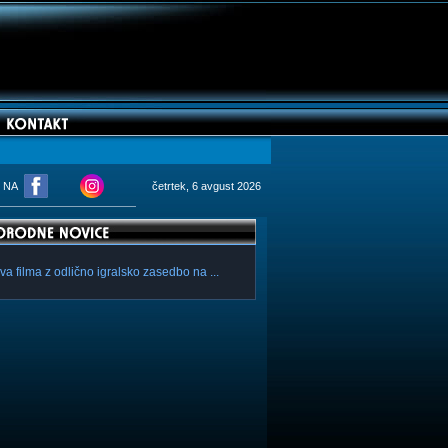
M NA
četrtek, 6 avgust 2026
va filma z odlično igralsko zasedbo na ...