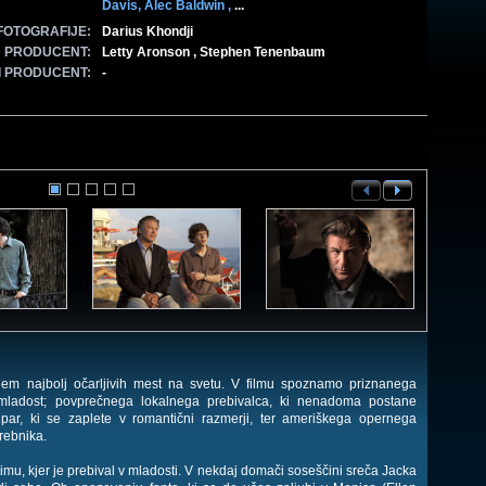
Davis,
Alec Baldwin ,
...
FOTOGRAFIJE:
Darius Khondji
PRODUCENT:
Letty Aronson , Stephen Tenenbaum
I PRODUCENT:
-
nem najbolj očarljivih mest na svetu. V filmu spoznamo priznanega
o mladost; povprečnega lokalnega prebivalca, ki nenadoma postane
ar, ki se zaplete v romantični razmerji, ter ameriškega opernega
grebnika.
imu, kjer je prebival v mladosti. V nekdaj domači soseščini sreča Jacka