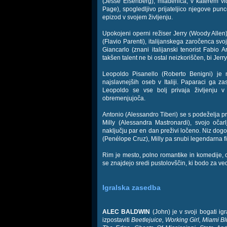
(Jesse Eisenberg), mladeniča, v katerem vi
Page), spogledljivo prijateljico njegove pun
epizod v svojem življenju.
Upokojeni operni režiser Jerry (Woody Allen)
(Flavio Parenti), italijanskega zaročenca svo
Giancarlo (znani italijanski tenorist Fabio 
takšen talent ne bi ostal neizkoriščen, bi Jer
Leopoldo Pisanello (Roberto Benigni) je 
najslavnejših oseb v Italiji. Paparaci ga 
Leopoldo se vse bolj privaja življenju v 
obremenjujoča.
Antonio (Alessandro Tiberi) se s podeželja prip
Milly (Alessandra Mastronardi), svojo očar
naključju par en dan preživi ločeno. Niz dog
(Penélope Cruz), Milly pa snubi legendarna f
Rim je mesto, polno romantike in komedije, 
se znajdejo sredi pustolovščin, ki bodo za ve
Igralska zasedba
ALEC BALDWIN
(John) je v svoji bogati igr
izpostaviti
Beetlejuice, Working Girl, Miami B