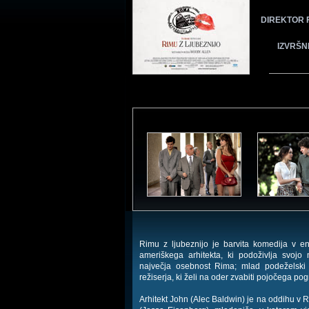
DIREKTOR 
IZVRŠN
Rimu z ljubeznijo je barvita komedija v e
ameriškega arhitekta, ki podoživlja svoj
največja osebnost Rima; mlad podeželski p
režiserja, ki želi na oder zvabiti pojočega po
Arhitekt John (Alec Baldwin) je na oddihu v R