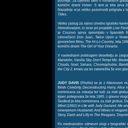
pozneje, za izjemno delo v romantični gla
komični drami
Volver
. S tem je bila prva ž
Nazadnje si je veliko pozornosti priigrala z 
Tides
.
Veliko zaslug za njeno izredno igralsko kari
Almodóvarjem, in sicer pri projektih
Live Fles
je Cruzovo sprva spremljalo v španskih f
celovečerci
Don Juan, Twice Upon a Yeste
govorečem filmu,
The Hi-Lo Country
, leta 19
komični drami
The Girl of Your Dreams
.
V naslednjem poldrugem desetletju je zaigra
Mandolin, Vanilla Sky, Don't Tempt Me, Mask
Clouds, Noel, Sahara, Chromophobia, Bandid
the City 2
, kmalu pa bo zabeležila še eno gla
JUDY DAVIS
(Phyllis) se je z Allenovom rež
filmih
Celebrity, Deconstructing Harry, Alice
i
nominirana za oskarja ter tudi za zlati glob
kipec potegovala že leta 1985, z glavno vlog
Šestkrat je bila nominirana za zlati globus. Dv
Wind
(1992) in
Life with Judy Garland: Me 
omenjenem
Husbands And Wives
in vlogami 
Story, Dash and Lilly
in
The Reagans
. Dopoln
Po mednarodno odmevni vlogi v biografski 