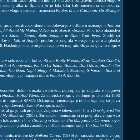
sbeni drami
Nine
, prvič pa tudi že leta 2007 za glavno žensko vlogo v
enska igralka iz Španije, ki je bila kdaj koli nominirana za oskarja.
lansko vlogo v svetovni uspešnici
Pirates of the Carribean: On Stranger
ero gre pripisati večkratnemu sodelovanju z odličnim režiserjem Pedrom
h, All About My Mother, Volver
in
Broken Embraces
. Ameriško občinstvo
ilmih
Jamon, Jamon, Belle Epoque
in
Open Your Eyes
. Sledili so
rday
in
Talk of Angels
, preden je zaigrala v svojem prvem angleško
98. Naslednje leto je prejela svojo prvo nagrado Goya za glavno vlogo v
la v celovečercih, kot so
All the Pretty Horses, Blow, Captain Corelli's
ed And Anonymous, Fanfan La Tulipe, Gothika, Don't Move, Head in the
as, The Good Night, Elegy, A Matador's Mistress, G-Force
in
Sex and
vno vlogo, v prihajajoči drami
Venuto Al Mondo
.
iserskim delom srečala že štirikrat poprej, saj je zaigrala v njegovih
n
Husbands And Wives
. Za stransko vlogo v slednjem je bila leta 1993
us in nagrado BAFTA. Oskarjeva nominacija ji ni bila tuja, saj se je za
o v zgodovinski drami
Passage to India
.
akrat ga je tudi prejela, z vlogama v televizijskih filmih
One Against the
and My Shadows
(2002). Štiri ostale nominacije si je priigrala z vlogo v že
v televizijskih filmih
Serving in Silence: The Margarethe Cammermeyer
jevala je igralsko zasedbo v odlični ocenjeni seriji
The Starter Wife
.
romantični drami
My Brilliant Career
(1979) je nanizala neštete vloge,