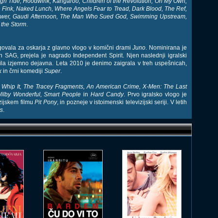
igh Tide, Hoodwink, Kangaroo, Children of the Revolution, On My Own,
n Fink, Naked Lunch, Where Angels Fear to Tread, Dark Blood, The Ref,
ower, Gaudi Afternoon, The Man Who Sued God, Swimming Upstream,
 the Storm
.
govala za oskarja z glavno vlogo v komični drami
Juno
. Nominirana je
in SAG, prejela je nagrado Independent Spirit. Njen naslednji igralski
 bila izjemno dejavna. Leta 2010 je denimo zaigrala v treh uspešnicah,
k
in črni komediji
Super
.
h
Whip It, The Tracey Fragments, An American Crime, X-Men: The Last
ilby Wonderful, Smart People
in
Hard Candy
. Prvo igralsko vlogo je
izijskem filmu
Pit Pony
, in pozneje v istoimenski televizijski seriji. V letih
ys
.