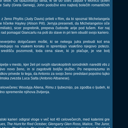
di sebe. Ob opazovanju fanta, ki se do ušes zaljubi v Monico (Ellen
ce Sally (Greta Gerwig), John podoživi eno najbolj bolečih romantičnih
 z ženo Phyllis (Judy Davis) prileti v Rim, da bi spoznal Michelangela
je hčerke Hayley (Alison Pill). Jerryja preseneti, da Michelangelov oče
Armiliato), sicer pogrebnik, prepeva čudovite arije pod tušem. Ker naj
ry rad pomagal Giancarlu na poti do slave in pri tem obudil svojo kariero.
neverjetno dolgočasen moški, ki se nekega jutra prebudi kot ena
zasledujejo na vsakem koraku in spremljajo vsakršno njegovo potezo.
središču pozornosti, toda cena slave, ki jo plačuje, je vse bolj
elje v mesto, kjer želi pri svojih starokopitnih sorodnikih narediti vtis z
ljivo novo ženo, in si zagotoviti boljšo službo. Po nesporazumu in
odkov privede to tega, da Antonio za svojo ženo predstavi popolno tujko
ilmska zvezda Luca Salta (Antonio Albanese).
celovečerec Woodyja Allena, Rimu z ljubeznijo, pa zgodba o ljudeh, ki
dno spremenile njihova življenja.
alski karieri odigral vloge v več kot 40 celovečercih, med katerimi gre
lues, The Hunt for Red October, Glengarry Glen Ross, Malice, The Juror,